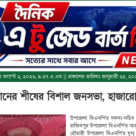
িখঃ অগাস্ট ২, ২০২৬, ৯:২৭ এ.এম || প্রকাশের তারিখঃ জানুয়ারী ২৫, 
ানের শীষের বিশাল জনসভা, হাজারো
উপজেলা বিএনপি'র সদস্য-সচিব মো
রাজিবপুর উপজেলা বিএনপি'র আহ
রৌমারী উপজেলা বিএনপি'র যুগ্