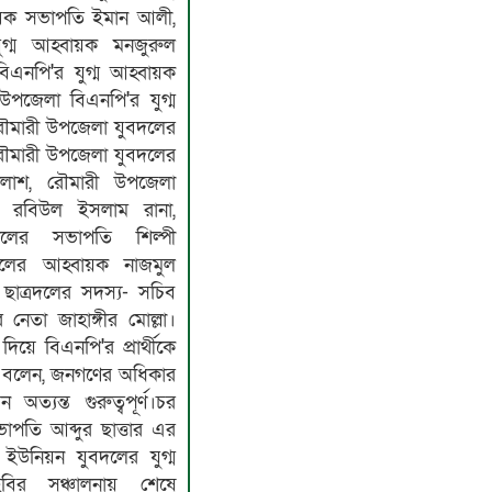
বেক সভাপতি ইমান আলী,
গ্ম আহ্বায়ক মনজুরুল
িএনপি'র যুগ্ম আহ্বায়ক
 উপজেলা বিএনপি'র যুগ্ম
ৌমারী উপজেলা যুবদলের
রৌমারী উপজেলা যুবদলের
লাশ, রৌমারী উপজেলা
ব রবিউল ইসলাম রানা,
লের সভাপতি শিল্পী
রদলের আহ্বায়ক নাজমুল
ছাত্রদলের সদস্য- সচিব
নেতা জাহাঙ্গীর মোল্লা।
িয়ে বিএনপি'র প্রার্থীকে
 বলেন, জনগণের অধিকার
ন অত্যন্ত গুরুত্বপূর্ণ।চর
পতি আব্দুর ছাত্তার এর
ইউনিয়ন যুবদলের যুগ্ম
ির সঞ্চালনায় শেষে