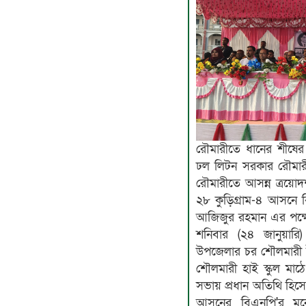
রৌমারীতে ধানের শীষের
ঢল লিটন সরকার রৌমারী (কু
রৌমারীতে আসন্ন ত্রয়োদ
২৮ কুড়িগ্রাম-৪ আসনে ব
আজিজুর রহমান এর পক্ষ
শনিবার (২৪ জানুয়ার
উপজেলার চর শৌলমারী
শৌলমারী হাই স্কুল মা
সভায় প্রধান অতিথি হিসেব
আসনের বিএনপি'র মনোন