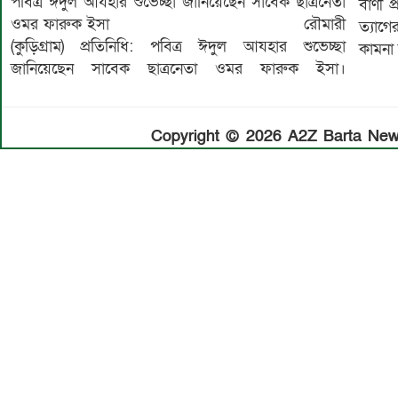
পবিত্র ঈদুল আযহার শুভেচ্ছা জানিয়েছেন সাবেক ছাত্রনেতা
বাণী প
ওমর ফারুক ইসা রৌমারী
ত্যাগ
(কুড়িগ্ৰাম) প্রতিনিধি: পবিত্র ঈদুল আযহার শুভেচ্ছা
কামনা
জানিয়েছেন সাবেক ছাত্রনেতা ওমর ফারুক ইসা।
Copyright © 2026 A2Z Barta News.