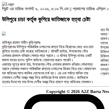
প্রিন্ট এর তারিখঃ অগাস্ট ৯, ২০২৬, ৬:১৬ পি.এম || প্রকাশের তারিখঃ এপ্র
উলিপুরে চাচা কর্তৃক কুপিয়ে ভাতিজাকে হত্যা চেষ্টা
হাত দি
আহত হ
হামলা 
হাফিজুর রহমান শাহীন কুড়িগ্রামঃ
তাদের
কুড়িগ্রামের উলিপুরে পারিবারিক চলাচলের রাস্তা নিয়ে বিরোধের জেড় ধরে চাচা
উপজেল
কুপিয়ে হত্যার চেষ্টা করেছে ভাতিজাকে। ঘটনাটি ঘটেছে, উপজেলার পৌর
চিকিৎস
এলাকার রামদাস ধনিরাম পোদ্দার পাড়া গ্রামে। এ ঘটনায় উলিপুর থানায় একটি
চিকিৎস
মামলা দায়ের হলেও পুলিশ কাউকে গ্রেফতার করতে পারেনি।
মানিকক
এজাহার সূত্রে জানা যায়, উপজেলার পৌর এলাকার রামদাস ধনিরাম পোদ্দাপাড়া
মামলা দায়ের করেন। যার নং নং ১১/৩০১ তারিখ ০৮/১০/২০২৪ ইং। মামলার
গ্রামে সোমবার সকালে পারিবারিক রাস্তায় চলাচলের বিরোধ নিয়ে চাচা মোজাম্মেল
তদন্তকারী কর্মকর্তা এস আই মাহমুদুল হাবীব মন্ডল জানান, আসামীদের
হক মানিকের সাথে জাকির হোসেনের তর্ক হয়। এর এক পর্যায়ে মানিক তার
গ্রেফ
লোকজন দেশীয় অস্ত্র শস্ত্র নিয়ে জাকিরের উপর হামলা চালায়। জাকিরকে
হত্যার উদ্দেশ্যে তার উপর দেশীয় অস্ত্র নিয়ে হামলে পড়ে মানিকের লোকজন।
Copyright © 2026 A2Z Barta News