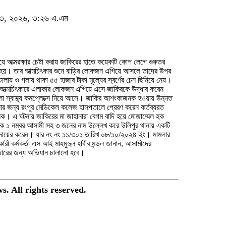
িল ১৩, ২০২৬, ৩:২৬ এ.এম
য়ে আত্মরক্ষার চেষ্টা করায় জাকিরের হাতে কয়েকটি কোপ লেগে গুরুতর
য়। তার আত্মচিৎকার শুনে বাড়ির লোকজন এগিয়ে আসলে তাদের উপর
চালায় ও গলায় থাকা ৫৫ হাজার টাকা মূল্যের স্বর্ণের চেন ছিনিয়ে নেয়।
 আত্মচিৎকারে এলাকার লোকজন এগিয়ে এসে জাকিরকে উদ্ধার করেন
া স্বাস্থ্য কমপ্লেক্সে নিয়ে আসে। জাকির আশংকাজনক হওয়ায় উন্নত
ার জন্য রংপুর মেডিকেল কলেজ হাসপতালে প্রেরণ করেন কর্তব্যরত
ক। এ ঘটনায় জাকিরের মা জাহানারা বেগম বাদি হয়ে মোজাম্মেল হক
ে ১ নম্বর আসামী সহ ৩ জনের নাম উল্লেখ করে উলিপুর থানায় একটি
তারের জন্য অভিযান চালানো হবে।
. All rights reserved.