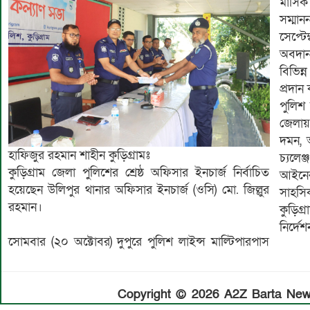
মাসিক 
সম্মানন
‎সেপ্ট
অবদান
বিভিন
প্রদান
‎পুলিশ
জেলায় 
দমন, আ
হাফিজুর রহমান শাহীন কুড়িগ্রামঃ
চ্যলে
‎কুড়িগ্রাম জেলা পুলিশের শ্রেষ্ঠ অফিসার ইনচার্জ নির্বাচিত
আইনের
হয়েছেন উলিপুর থানার অফিসার ইনচার্জ (ওসি) মো. জিল্লুর
সাহসি
রহমান।
কুড়ি
নির্দেশ
‎সোমবার (২০ অক্টোবর) দুপুরে পুলিশ লাইন্স মাল্টিপারপাস
Copyright © 2026 A2Z Barta News.