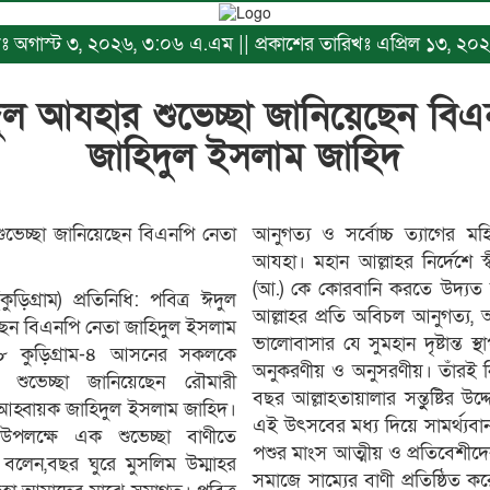
রিখঃ অগাস্ট ৩, ২০২৬, ৩:০৬ এ.এম || প্রকাশের তারিখঃ এপ্রিল ১৩, ২
দুল আযহার শুভেচ্ছা জানিয়েছেন বি
জাহিদুল ইসলাম জাহিদ
ুভেচ্ছা জানিয়েছেন বিএনপি নেতা
আনুগত্য ও সর্বোচ্চ ত্যাগের মহ
আযহা। মহান আল্লাহর নির্দেশে স
(আ.) কে কোরবানি করতে উদ্যত হ
়িগ্ৰাম) প্রতিনিধি: পবিত্র ঈদুল
আল্লাহর প্রতি অবিচল আনুগত্য, 
ছেন বিএনপি নেতা জাহিদুল ইসলাম
ভালোবাসার যে সুমহান দৃষ্টান্ত স
৮ কুড়িগ্ৰাম-৪ আসনের সকলকে
অনুকরণীয় ও অনুসরণীয়। তাঁরই নি
 শুভেচ্ছা জানিয়েছেন রৌমারী
বছর আল্লাহতায়ালার সন্তুুষ্টির উদ
 আহ্বায়ক জাহিদুল ইসলাম জাহিদ।
এই উৎসবের মধ্য দিয়ে সামর্থ্যব
উপলক্ষে এক শুভেচ্ছা বাণীতে
পশুর মাংস আত্মীয় ও প্রতিবেশীদ
বলেন,বছর ঘুরে মুসলিম উম্মাহর
সমাজে সাম্যের বাণী প্রতিষ্ঠিত 