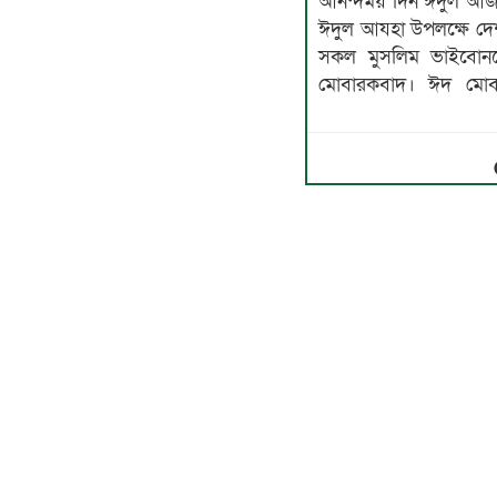
আনন্দময় দিন ঈদুল আজহ
ঈদুল আযহা উপলক্ষে দে
সকল মুসলিম ভাইবোনদে
মোবারকবাদ। ঈদ মোবা