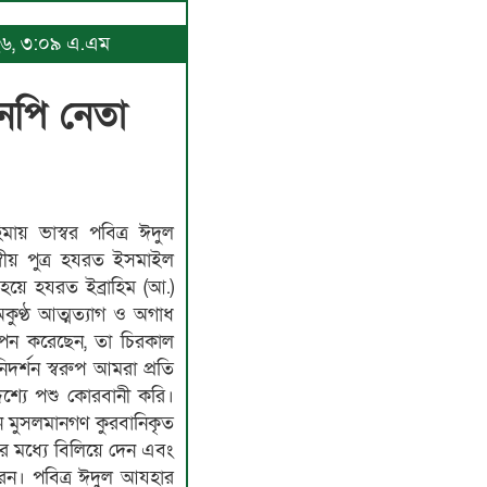
০২৬, ৩:০৯ এ.এম
এনপি নেতা
িমায় ভাস্বর পবিত্র ঈদুল
্বীয় পুত্র হযরত ইসমাইল
য়ে হযরত ইব্রাহিম (আ.)
অকুণ্ঠ আত্মত্যাগ ও অগাধ
্থাপন করেছেন, তা চিরকাল
দর্শন স্বরুপ আমরা প্রতি
্দেশ্যে পশু কোরবানী করি।
ান মুসলমানগণ কুরবানিকৃত
ের মধ্যে বিলিয়ে দেন এবং
করেন। পবিত্র ঈদুল আযহার