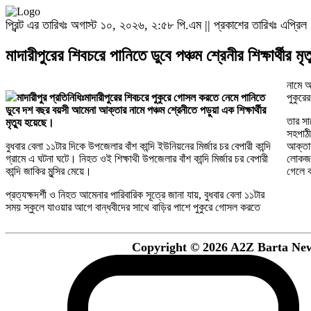
প্রিন্ট এর তারিখঃ অগাস্ট ১০, ২০২৬, ২:৫৮ পি.এম || প্রকাশের তারিখঃ এপ্
মাদারীপুরের শিবচরে পানিতে ডুবে পঞ্চম শ্রেনী‌র শিক্ষার্থীর মৃত‌্
নামে 
মাদারীপুর প্রতিনিধিঃমাদারীপুরের শিবচরে পুকুরে গোসল করতে নেমে পানিতে
পুকুরে
ডুবে দশ বছর বয়সী আমেনা আক্তার নামে পঞ্চম শ্রেনীতে পড়ুয়া এক শিক্ষার্থীর
তার সা
মৃত‌্যু হয়েছে।
সহপাঠী
বুধবার বেলা ১১টার দিকে উপজেলার বাঁশ কা‌ন্দি ইউনিয়নের মির্জার চর বেপারী কান্দি
আক্তার
গ্রামে এ ঘটনা ঘটে। ‌নিহত ওই শিক্ষাথী উপজেলার বাঁশ কা‌ন্দি মির্জার চর বেপারী
লোকজন
কা‌ন্দি জাকির মুন্সির মেয়ে।
গেলে 
প্রত্যক্ষদর্শী ও নিহত আমেনার পারিবারিক সূত্রে জানা যায়, বুধবার বেলা ১১টার
সময় স্কুলে যাওয়ার আগে বান্ধবীদের সাথে বা‌ড়ির পাশে পুকুরে গোসল করতে
Copyright © 2026 A2Z Barta News