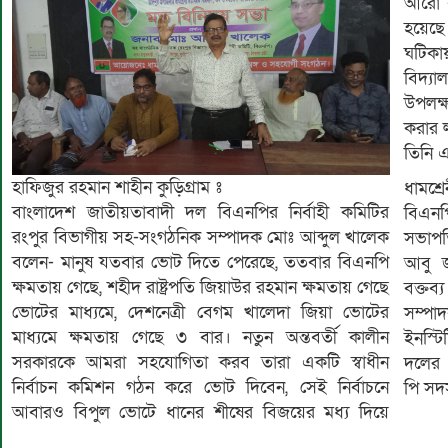
আরো ব
হয়েছে
ঘটিকা
বিদ্যা
উপলক্ষ
করার ল
তিনি 
হাফিজুর রহমান শাহীন কুড়িগ্রাম ঃ
ধামশ্
বাংলাদেশ জাতীয়তাবাদী দল বিএনপির নির্বাহী কমিটির
বিএন
রংপুর বিভাগীয় সহ-সংগঠনিক সম্পাদক মোঃ আব্দুল খালেক
সভাপতি
বলেন- মানুষ যতবার ভোট দিতে পেরেছে, ততবার বিএনপি
আবু জ
ক্ষমতায় গেছে, শহীদ রাষ্ট্রপতি জিয়াউর রহমান ক্ষমতায় গেছে
বক্তব
ভোটের মাধ্যমে, দেশনেত্রী বেগম খালেদা জিয়া ভোটের
সম্প
মাধ্যমে ক্ষমতায় গেছে ৩ বার। নতুন অন্তবর্তী কালীন
ইনস্ট
সরকারকে আমরা সহযোগিতা করব তারা একটি স্বাধীন
দলের 
নির্বাচন কমিশন গঠন করে ভোট দিবেন, সেই নির্বাচনে
পি সদস
আবারও বিপুল ভোটে ধানের শীষের বিজয়ের মধ্য দিয়ে