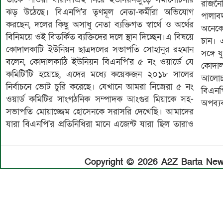
রাজনৈত
ঝড় উঠেছে। বিএনপি'র তৃণমূল নেতা-কর্মীরা অভিযোগ
পালাব
করছেন, দলের কিছু অসাধু নেতা ব্যক্তিগত স্বার্থে ও অর্থের
অনেকে
বিনিময়ে ওই বিতর্কিত ব্যক্তিদের দলে স্থান দিচ্ছেন।এ বিষয়ে
চান। 
কোদালকাটি ইউনিয়ন ছাত্রদলের সভাপতি সোহানুর রহমান
সঙ্গে 
বলেন, কোদালকাঠি ইউনিয়ন বিএনপি'র ৫ নং ওয়ার্ডে যে
কোদাল
কমিটি'টি হয়েছে, এদের মধ্যে কয়েকজন ২০১৮ সালের
আলোচ
নির্বাচনে ভোট চুরি করেছে। যেখানে আমরা নিজেরা ৫ নং
বিএন
ওয়ার্ড কমিটির সাংগঠনিক সম্পাদক আংগুর মিয়াকে সহ-
অপব্য
সভাপতি মোয়াজ্জেম হোসেনকে সরাসরি দেখেছি। আমাদের
যারা বিএনপি'র প্রতিনিধিরা মানে এজেন্ট যারা ছিল তারাও
Copyright © 2026 A2Z Barta News.