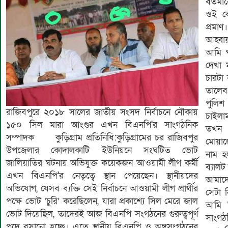
বর্তমা
ওই কে
প্রমা
আহ্বা
আমি প
দেখা 
চারটা 
তালেব
পুলিশ
রাজিবপুরে ২০১৮ সালের জাতীয় সংসদ নির্বাচনে নৌকায়
চাইলা
১৫০ সিল মারা আংগুর এখন বিএনপি'র সাংগঠনিক
তখন 
সম্পাদক কুড়িগ্রাম প্রতিনিধি:কুড়িগ্রামের চর রাজিবপুর
মোয়াজ
উপজেলার কোদালকাটি ইউনিয়নে সংঘটিত ভোট
নাম হ
জালিয়াতির ঘটনায় অভিযুক্ত কয়েকজন আওয়ামী লীগ কর্মী
ব্যাল
এখন বিএনপি'র নেতৃত্বে স্থান পেয়েছেন। স্থানীয়দের
আমাদে
অভিযোগ, যেসব ব্যক্তি সেই নির্বাচনে আওয়ামী লীগ প্রার্থীর
সেটা 
পক্ষে ভোট ‘চুরি’ করেছিলেন, যারা প্রকাশ্যে সিল মেরে জাল
আমি ন
ভোট দিয়েছিল, তাদেরই আজ বিএনপি সংগঠনের গুরুত্বপূর্ণ
সাংগ
পদে বসানো হচ্ছে। এতে স্থানীয় বিএনপি ও অঙ্গসংগঠনের