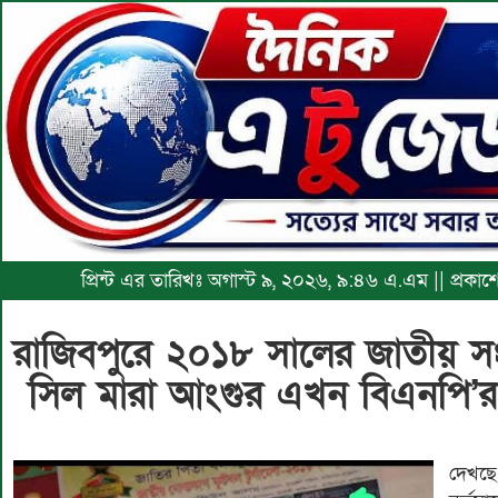
প্রিন্ট এর তারিখঃ অগাস্ট ৯, ২০২৬, ৯:৪৬ এ.এম || প্রক
রাজিবপুরে ২০১৮ সালের জাতীয় সং
সিল মারা আংগুর এখন বিএনপি
দেখছে