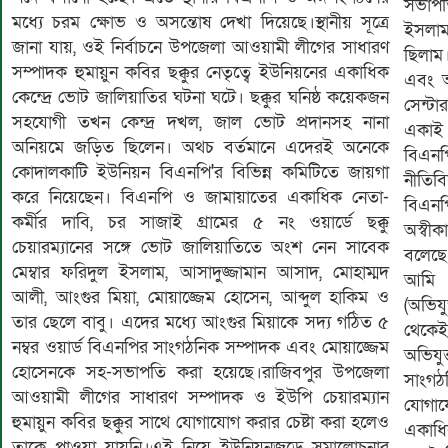
সভাপ
মধ্যে চরম ক্ষোভ ও অসন্তোষ দেখা দিয়েছে।স্থানীয় সূত্রে
ইসলা
জানা যায়, ওই নির্বাচনে উপজেলা আওয়ামী লীগের সাধারণ
ছিলাম
সম্পাদক হুমায়ুন কবির ছক্কুর নেতৃত্বে ইউনিয়নের একাধিক
এবং আ
কেন্দ্রে ভোট জালিয়াতির ঘটনা ঘটে। ছক্কুর ঘনিষ্ঠ কয়েকজন
সেন্ট
সহযোগী তখন কেন্দ্র দখল, জাল ভোট প্রদানসহ নানা
একাই 
অনিয়মে জড়িত ছিলেন। অথচ বর্তমানে এদেরই অনেকে
বিএনপ
কোদালকাটি ইউনিয়ন বিএনপি'র বিভিন্ন কমিটিতে জায়গা
নীতিব
করে নিয়েছেন। বিএনপি ও জামায়াতের একাধিক নেতা-
বিএনপ
কর্মীর দাবি, চর সাজাই গ্রামের ৫ নং ওয়ার্ডে ছক্কু
অস্বী
চেয়ারম্যানের সঙ্গে ভোট জালিয়াতিতে অংশ নেন সাবেক
বলেছে 
মেম্বার ফরিদুল ইসলাম, আসাদুজ্জামান আসাদ, মোহাম্মদ
আমি 
আলী, আংগুর মিয়া, মোয়াজ্জেম হোসেন, আব্দুল হাকিম ও
(অভিয
তার ছেলে বাবু। এদের মধ্যে আংগুর মিয়াকে সদ্য গঠিত ৫
থেকে
নম্বর ওয়ার্ড বিএনপির সাংগঠনিক সম্পাদক এবং মোয়াজ্জেম
অভিযু
হোসেনকে সহ-সভাপতি করা হয়েছে।রাজিবপুর উপজেলা
সাংগঠ
আওয়ামী লীগের সাধারণ সম্পাদক ও ইউপি চেয়ারম্যান
যোগাযো
হুমায়ুন কবির ছক্কুর সাথে যোগাযোগ করার চেষ্টা করা হলেও
একাধ
তাকে পাওয়া যায়নি।এই নিয়ে ইউনিয়নজুড়ে সমালোচনার