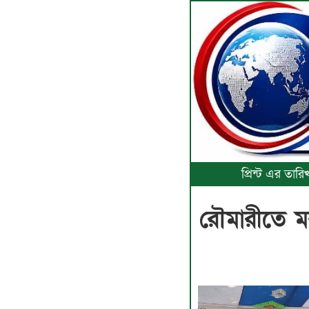
প্রিন্ট এর তা
রৌমারীতে মরহ