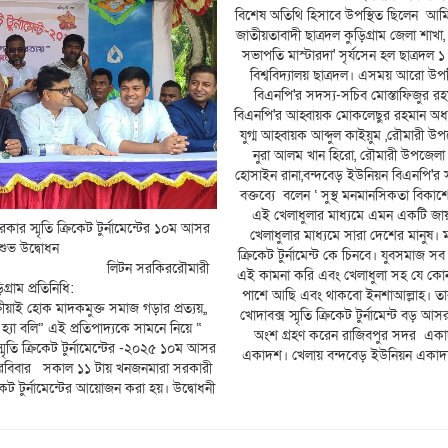
বিশেষ অতিথি হিসাবে উপস্থিত ছিলেন আমি
জাতীয়তাবাদী ছাত্রদল কুড়িগ্রাম জেলা শাখা,
সভাপতি মাস্টারদা' সৃর্যসেন হল ছাত্রদল ১
বিশ্ববিদ্যালয় ছাত্রদল। এসময় আরো উ
বিএনপি'র সদস্য-সচিব মোস্তাফিজুর রহম
বিএনপি'র আহ্বায়ক মোকলেছুর রহমান অধ্য
যুগ্ম আহ্বায়ক আব্দুল কাইয়ুম ,রৌমারী উ
নুরা আলম খান হিরো, রৌমারী উপজেলা 
হোসাইন রানা,বন্দবেড় ইউনিয়ন বিএনপি'র 
বক্তব্যে বলেন ‘ সুস্থ মনমানসিকতা বিকা
এই খেলাধুলার মাধ্যমে এমন একটি জায়
ার স্মৃতি ক্রিকেট টুর্নামেন্টের ১০ম আসর
খেলাধুলার মাধ্যমে সারা দেশের মানুষ। 
শুভ উদ্বোধন
ক্রিকেট টুর্নামেন্ট কে চিনবে। যুবসমাজ 
রকিররৌমারী
এই কামনা করি এবং খেলাধুলা সহ যে ক
িগ্রাম প্রতিনিধি:
পাশে আছি এবং থাকবো ইনশাআল্লাহ। ত
 ক্রীয়াই হোক মাদকমুক্ত সমাজ গড়ার প্রত্যয়,,
খোদাবক্স স্মৃতি ক্রিকেট টুর্নামেন্ট বড় 
হ্যা বলি” এই প্রতিপাদ্যকে সামনে নিয়ে “
অংশ গ্রহণ করেন রাজিবপুর সদর এক
মৃতি ক্রিকেট টুর্নামেন্টের -২০২৫ ১০ম আসর
একাদশ। খেলায় বন্দবেড় ইউনিয়ন এক
 রবিবার সকাল ১১ টায় খনজনমারা সরকারী
িকেট টুর্নামেন্টের আয়োজন করা হয়। উদ্বোধনী