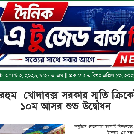
রিখঃ অগাস্ট ২, ২০২৬, ৯:২১ এ.এম || প্রকাশের তারিখঃ এপ্রিল ১৩, ২
ুম খোদাবক্স সরকার স্মৃতি ক্রিকেট 
১০ম আসর শুভ উদ্বোধন
অনুষ্ঠানে খনজনমারা সরকারি বিদ্যালয়ের
ইসলাম এর সভাপ