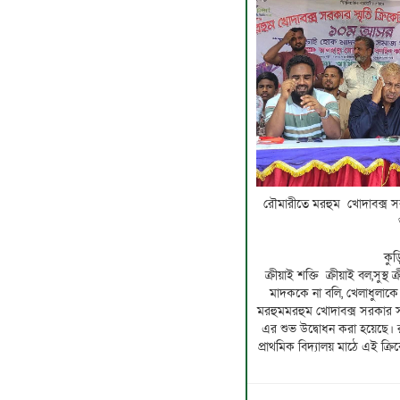
রৌমারীতে মরহুম খোদাবক্স সরক
লিটন স
কুড়
ক্রীয়াই শক্তি ক্রীয়াই বল,সুস্থ
মাদককে না বলি, খেলাধুলাকে 
মরহুমমরহুম খোদাবক্স সরকার স্
এর শুভ উদ্বোধন করা হয়েছে।
প্রাথমিক বিদ্যালয় মাঠে এই ক্র