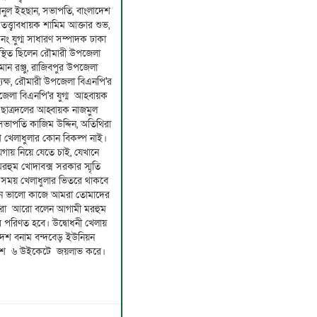
নুল ইহছান, সভাপতি, বাংলাদেশ
 তত্ত্বাবধায়ক শামিম আক্তার শুভ,
 নং যুগ্ম সাধারণ সম্পাদক ঢাকা
পস্থিত ছিলেন রৌমারী উপজেলা
ান রঞ্জু, রাজিবপুর উপজেলা
ক্ষ, রৌমারী উপজেলা বিএনপি'র
পজেলা বিএনপি'র যুগ্ম আহবায়ক
ছাত্রদলের আহ্বায়ক নাজমুল
সভাপতি কাজিম উদ্দিন, অতিথিরা
শে খেলাধুলার কোন বিকল্প নাই।
গায় নিয়ে যেতে চাই, যেখানে
মরহুম খোদাবক্স সরকার স্মৃতি
সব সময় খেলাধুলার ভিতরে থাকবে
োন ভালো কাজে আমরা তোমাদের
ারা আরো বলেন আগামী মরহুম
আসর পরিণত হবে। উদ্বোধনী খেলায়
াদশ বনাম বন্দবেড় ইউনিয়ন
াদশ ৬ উইকেটে জয়লাভ করে।