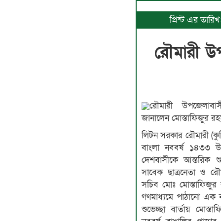
প্রিন্ট এর তার
রৌমারী উপ
রৌমারী উপজেলাবাসী
জানালেন মোস্তাফিজুর রহম
লিটন সরকার রৌমারী (কুড়
বাংলা নববর্ষ ১৪৩৩ উ
দেশবাসীকে আন্তরিক শু
সাবেক ছাত্রনেতা ও রৌ
সচিব মোঃ মোস্তাফিজুর র
গণমাধ্যমে পাঠানো এক ব
শুভেচ্ছা বার্তায় মোস্ত