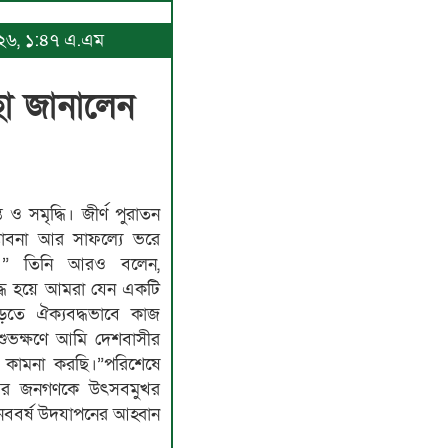
২০২৬, ১:৪৭ এ.এম
ছা জানালেন
ও সমৃদ্ধি। জীর্ণ পুরাতন
ভাবনা আর সাফল্যে ভরে
মি।” তিনি আরও বলেন,
 আবদ্ধ হয়ে আমরা যেন একটি
ড়তে ঐক্যবদ্ধভাবে কাজ
ুভক্ষণে আমি দেশবাসীর
ল্যাণ কামনা করছি।”পরিশেষে
তরের জনগণকে উৎসবমুখর
 নববর্ষ উদযাপনের আহ্বান