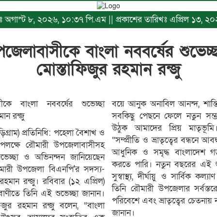
িখঃ অগাস্ট ৮, ২০২৬, ১০:৩৭ পি.এম || প্রকাশের তারিখঃ এপ্রিল ১৩, 
জেলাবাসীকে বাংলা নববর্ষের শুভেচ্
মোস্তাফিজুর রহমান রন্জু
কে বাংলা নববর্ষের শুভেচ্ছা
বয়ে আনুক অনাবিল আনন্দ, শান্তি 
ান রন্জু
সবকিছু পেছনে ফেলে নতুন সম্
উঠুক আমাদের প্রিয় মাতৃভূ
িগ্রাম) প্রতিনিধি: পহেলা বৈশাখ ও
“সম্প্রীতি ও ভ্রাতৃত্বের বন্ধনে
পলক্ষে রৌমারী উপজেলাবাসীসহ
আধুনিক ও সমৃদ্ধ বাংলাদেশ গ
ভেচ্ছা ও অভিনন্দন জানিয়েছেন
করতে পারি। নতুন বছরের এই শ
মারী উপজেলা বিএনপি'র সদস্য-
সুস্বাস্থ্য, দীর্ঘায়ু ও সার্বিক ক
হমান রন্জু। রবিবার (১২ এপ্রিল)
তিনি রৌমারী উপজেলার সর্বস্
াণীতে তিনি এই শুভেচ্ছা জানান।
পরিবেশে এবং ভ্রাতৃত্বের চেতনায়
াফিজুর রহমান রন্জু বলেন, “বাংলা
জানান।