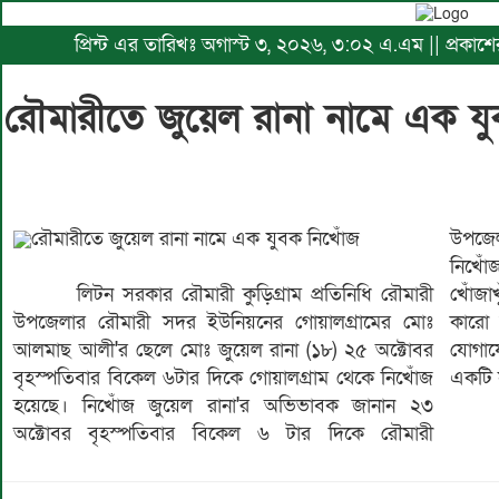
প্রিন্ট এর তারিখঃ অগাস্ট ৩, ২০২৬, ৩:০২ এ.এম || প্রক
রৌমারীতে জুয়েল রানা ন
রৌমারীতে জুয়েল রানা নামে এক যুবক নিখোঁজ
উপজেলার সদর ইউনিয়নের গোয়ালগ্ৰাম এলাকা থেকে
নিখোঁজ হন পরে আরপাওয়া যাচ্ছে না। বিভিন্ন জায়গায়
লিটন সরকার রৌমারী কুড়িগ্রাম প্রতিনিধি রৌমারী
খোঁজাখুঁজির পরেও জুয়েল রানা'র সন্ধান পাওয়া যায়নি। যদি
উপজেলার রৌমারী সদর ইউনিয়নের গোয়ালগ্ৰামের মোঃ
কারো নজরে পড়ে এই ফোন নাম্বার এ ০১৯০৪৬৫৭৪১
আলমাছ আলী'র ছেলে মোঃ জুয়েল রানা (১৮) ২৫ অক্টোবর
যোগাযোগ করুন। এ বিষয় নিখোঁজ জুয়েল রানা'র বাবা
বৃহস্পতিবার বিকেল ৬টার দিকে গোয়ালগ্ৰাম থেকে নিখোঁজ
একটি 
হয়েছে। নিখোঁজ জুয়েল রানা'র অভিভাবক জানান ২৩
অক্টোবর বৃহস্পতিবার বিকেল ৬ টার দিকে রৌমারী