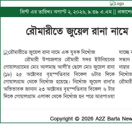
প্রিন্ট এর তারিখঃ অগাস্ট ২, ২০২৬, ৯:৩৯ এ.এম || প্রকা
রৌমারীতে জুয়েল রানা না
রৌমারীতে জুয়েল রানা নামে এক যুবক নিখোঁজ
যাচ্ছে না। বিভিন্ন জায়গায় খোঁজাখুঁজির পরেও জুয়েল রানা'র
রৌমারী উপজেলার রৌমারী সদর ইউনিয়নের
সন্ধান পাওয়া যায়নি। যদি কারো নজরে পড়ে এই ফোন
গোয়ালগ্ৰামের মোঃ আলমাছ আলী'র ছেলে মোঃ জুয়েল রানা
নাম্বার এ ০১৯০৪৬৫৭৪১ যোগাযোগ করুন। এ বিষয়
(১৮) ২৫ অক্টোবর বৃহস্পতিবার বিকেল ৬টার দিকে
নিখোঁজ জুয়েল রানা'র বাবা একটি সাধারণ ডায়েরী করেন
গোয়ালগ্ৰাম থেকে নিখোঁজ হয়েছে। নিখোঁজ জুয়েল রানা'র
রৌমারী
অভিভাবক জানান ২৩ অক্টোবর বৃহস্পতিবার বিকেল ৬ টার
দিকে গোয়ালগ্ৰাম এলাকা থেকে নিখোঁজ হন পরে আরপাওয়া
Copyright © 2026 A2Z Barta News.