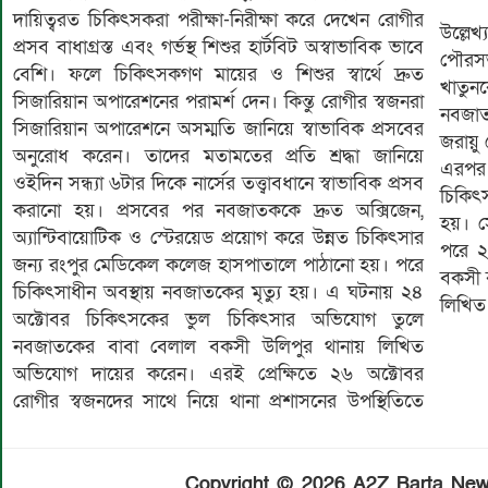
দায়িত্বরত চিকিৎসকরা পরীক্ষা-নিরীক্ষা করে দেখেন রোগীর
‎উল্লে
প্রসব বাধাগ্রস্ত এবং গর্ভস্থ শিশুর হার্টবিট অস্বাভাবিক ভাবে
পৌরসভ
বেশি। ফলে চিকিৎসকগণ মায়ের ও শিশুর স্বার্থে দ্রুত
খাতুন
সিজারিয়ান অপারেশনের পরামর্শ দেন। কিন্তু রোগীর স্বজনরা
নবজাত
সিজারিয়ান অপারেশনে অসম্মতি জানিয়ে স্বাভাবিক প্রসবের
জরায়ু
অনুরোধ করেন। তাদের মতামতের প্রতি শ্রদ্ধা জানিয়ে
এরপর 
ওইদিন সন্ধ্যা ৬টার দিকে নার্সের তত্ত্বাবধানে স্বাভাবিক প্রসব
চিকিৎ
করানো হয়। প্রসবের পর নবজাতককে দ্রুত অক্সিজেন,
হয়। স
অ্যান্টিবায়োটিক ও স্টেরয়েড প্রয়োগ করে উন্নত চিকিৎসার
পরে ২
জন্য রংপুর মেডিকেল কলেজ হাসপাতালে পাঠানো হয়। পরে
বকসী 
চিকিৎসাধীন অবস্থায় নবজাতকের মৃত্যু হয়। এ ঘটনায় ২৪
লিখিত
অক্টোবর চিকিৎসকের ভুল চিকিৎসার অভিযোগ তুলে
নবজাতকের বাবা বেলাল বকসী উলিপুর থানায় লিখিত
অভিযোগ দায়ের করেন। এরই প্রেক্ষিতে ২৬ অক্টোবর
রোগীর স্বজনদের সাথে নিয়ে থানা প্রশাসনের উপস্থিতিতে
Copyright © 2026 A2Z Barta News.