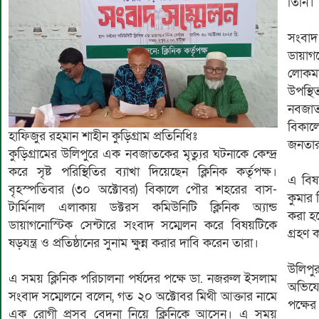
তিনি।
‎সংবা
ডায়াগ
লোকমা
উপস্থ
নবজাত
বিকাল
হাফিজুর রহমান শাহীন কুড়িগ্রাম প্রতিনিধিঃ
জনতার 
‎কুড়িগ্রামের উলিপুরে এক নবজাতকের মৃত্যুর ঘটনাকে কেন্দ্র
করে সৃষ্ট পরিস্থিতির ব্যাখা দিয়েছেন ক্লিনিক কর্তৃপক্ষ।
‎এ বিষ
বৃহস্পতিবার (৩০ অক্টোবর) বিকালে পৌর শহরের বাস-
কুমার 
টার্মিনাল এলাকায় ডক্টরস কমিউনিটি ক্লিনিক অ্যান্ড
করা হয়
ডায়াগনোস্টিক সেন্টারে সংবাদ সম্মেলন করে বিষয়টিকে
গ্রহণ 
ষড়যন্ত্র ও প্রতিষ্ঠানের সুনাম ক্ষুন্ন করার দাবি করেন তারা।
‎উলিপু
‎এ সময় ক্লিনিক পরিচালনা পর্ষদের পক্ষে ডা. নজরুল ইসলাম
অভিযো
সংবাদ সম্মেলনে বলেন, গত ২০ অক্টোবর মিথী আক্তার নামে
পক্ষের
এক রোগী প্রসব বেদনা নিয়ে ক্লিনিকে আসেন। এ সময়