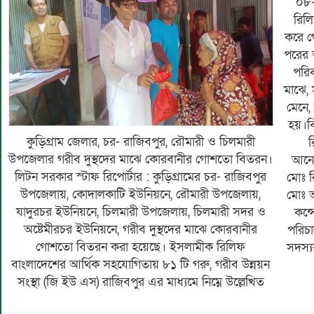
০৮-
রিল
করে 
পরের 
পরি
মাঝে,
মেনে,
হয়।বি
কুড়িগ্রাম জেলার, চর- রাজিবপুর, রৌমারী ও চিলমারী
রিলিফ বাংলাদেশের প্রতিনিধী এপিও, জনাব মোঃ
উপজেলার গরীব দুস্থদের মাঝে কোরবানীর গোশতো বিতরন।
আনোয়ারুল ইসলাম, এপিও, মোঃ মতিউর রহমান এপিও,
লিটন সরকার স্টাফ রিপোর্টার : কুড়িগ্রামের চর- রাজিবপুর
মোঃ রিয়াজ উদ্দিন রাজিবপুর থানা পুলিশ প্রশাসন, এস আই
উপজেলায়, কোদালকাটি ইউনিয়নে, রৌমারী উপজেলায়,
মোঃ আব্দুল মালেক, এস আই মোঃ ফারুক মিয়া ও ০২ জন
যাদুরচর ইউনিয়নে, চিলমারী উপজেলায়, চিলমারী সদর ও
কন্সোটবল, গরীব উন্নয়ন সংস্থা (জি ইউ এস) এর নির্বাহী
অষ্টেমীরচর ইউনিয়নে, গরীব দুস্থদের মাঝে কোরবানীর
পরিচালক জনাব মোঃ আঃ লতিফ, এবং ইউনিয়ন পরিষদের
গোশতো বিতরন করা হয়েছে। ইসলামীক রিলিফ
সদস্যবৃন্দ, সাংবাদিক মোঃ লিটন সরকার ও স্থানীয় গন্যমান্য
বাংলাদেশের আর্থিক সহযোগিতায় ৮১ টি গরু, গরীব উন্নয়ন
সংস্থা (জি ইউ এস) রাজিবপুর এর মাধ্যমে নিম্নে উল্লেখিত