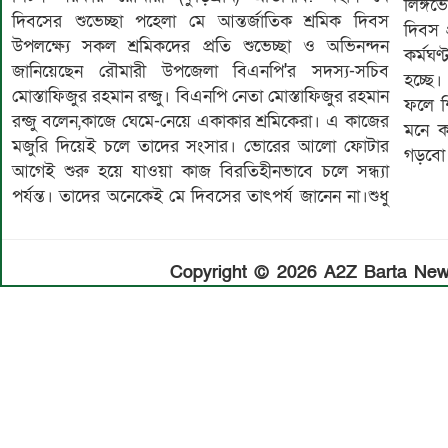
লিঙ্গ
দিবসের শুভেচ্ছা পহেলা মে আন্তর্জাতিক শ্রমিক দিবস
দিবস 
উপলক্ষ্যে সকল শ্রমিকদের প্রতি শুভেচ্ছা ও অভিনন্দন
কর্মঘ
জানিয়েছেন রৌমারী উপজেলা বিএনপি'র সদস্য-সচিব
হচ্ছে।
মোস্তাফিজুর রহমান রন্জু। বিএনপি নেতা মোস্তাফিজুর রহমান
ফলে শ
রন্জু বলেন,কাজে ঘেমে-নেয়ে একাকার শ্রমিকেরা। এ কাজের
মনে ক
মজুরি দিয়েই চলে তাদের সংসার। ভোরের আলো ফোটার
গড়বো 
আগেই শুরু হয়ে যাওয়া কাজ বিরতিহীনভাবে চলে সন্ধ্যা
পর্যন্ত। তাদের অনেকেই মে দিবসের তাৎপর্য জানেন না।শুধু
Copyright © 2026 A2Z Barta News.