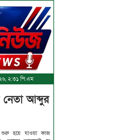
০২৬, ২:৩১ পি.এম
 নেতা আব্দুর
ুরু হয়ে যাওয়া কাজ