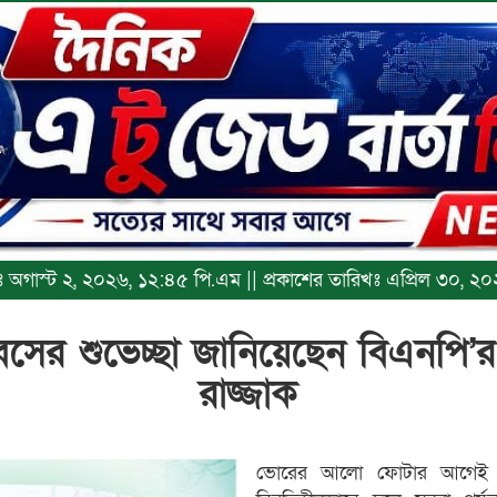
িখঃ অগাস্ট ২, ২০২৬, ১২:৪৫ পি.এম || প্রকাশের তারিখঃ এপ্রিল ৩০, ২
সের শুভেচ্ছা জানিয়েছেন বিএনপি’র
রাজ্জাক
ভোরের আলো ফোটার আগেই শ