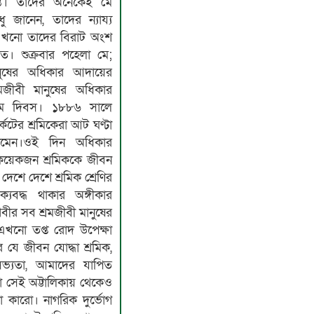
যন্ত। তাদের অনেকেই মে
ু জানেন, তাদের ন্যায্য
এখনো তাদের বিরাট অংশ
ত। শুক্রবার পহেলা মে;
নুষের অধিকার আদায়ের
রমজীবী মানুষের অধিকার
 মে দিবস। ১৮৮৬ সালে
র্কেটের শ্রমিকেরা আট ঘণ্টা
ামেন।ওই দিন অধিকার
 কয়েকজন শ্রমিককে জীবন
েশে দেশে শ্রমিক শ্রেণির
যবদ্ধ থাকার অঙ্গীকার
বীর সব শ্রমজীবী মানুষের
এখনো তপ্ত রোদ উপেক্ষা
 যে জীবন যোদ্ধা শ্রমিক,
সভ্যতা, আমাদের যাপিত
া সেই অট্টালিকায় থেকেও
 কারো। নাগরিক দুর্ভোগ