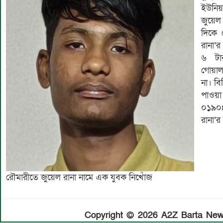
ইউনিয
জুয়ে
দিকে 
রানা’
৬ টা
গোয়াল
না। বি
পাওয়া
০১৯০৪
রানা’র
রৌমারীতে জুয়েল রানা নামে এক যুবক নিখোঁজ
Copyright © 2026 A2Z Barta News.