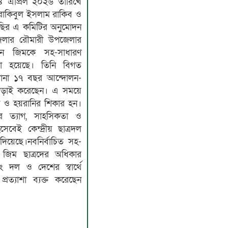
৪ এপ্রিল ২০২৬ তারিখে
ঃ রাকিবুল ইসলাম রাকিব ও
নাছির এ কমিটির অনুমোদন
জেলার রৌমারী উপজেলার
মান জিমকে সহ-সাধারণ
করা হয়েছে। তিনি বিগত
ানা ১৭ বছর আন্দোলন-
 লড়াই করেছেন। এ সময়ে
তন ও হয়রানির শিকার হন।
নের ত্যাগ, সাহসিকতা ও
েবেই কেন্দ্রীয় ছাত্রদল
 দিয়েছে।নবনির্বাচিত সহ-
 জিম ছাত্রদের অধিকার
 দল ও দেশের স্বার্থে
রত্যাশা ব্যক্ত করেছেন