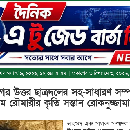
ারিখঃ অগাস্ট ৯, ২০২৬, ১২:৩৪ এ.এম || প্রকাশের তারিখঃ মে ৩, ২০২৬
গর উত্তর ছাত্রদলের সহ-সাধারণ সম
্রাম রৌমারীর কৃতি সন্তান রোকনুজ্জা
আহমেদ এবং সাধারণ সম্পাদক হ