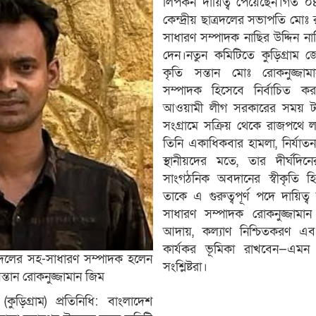
লিপকন দায়িত্ব পেয়েছেন।গত ০
কেন্দ্রীয় ছাত্রদলের সভাপতি মো
সাধারণ সম্পাদক নাছির উদ্দিন 
দেন।নতুন কমিটিতে কুড়িগ্রাম 
কৃতি সন্তান মোঃ রোকনুজ্জা
সম্পাদক হিসেবে নির্বাচিত 
আওয়ামী লীগ সরকারের সময় ট
সংগ্রামে সক্রিয় থেকে রাজপথে
তিনি একাধিকবার হামলা, নির্যা
স্থানীয়দের মতে, তার দীর্ঘদি
সাংগঠনিক অবদানের স্বীকৃতি হিস
তাকে এ গুরুত্বপূর্ণ পদে দায়িত্ব
সাধারণ সম্পাদক রোকনুজ্জামান
আদায়, কল্যাণ নিশ্চিতকরণ এবং
কার্যকর ভূমিকা রাখবেন—এমন প্
্রদলের সহ-সাধারণ সম্পাদক হলেন
সংশ্লিষ্টরা।
সন্তান রোকনুজ্জামান জিম
ড়িগ্রাম) প্রতিনিধি: বাংলাদেশ