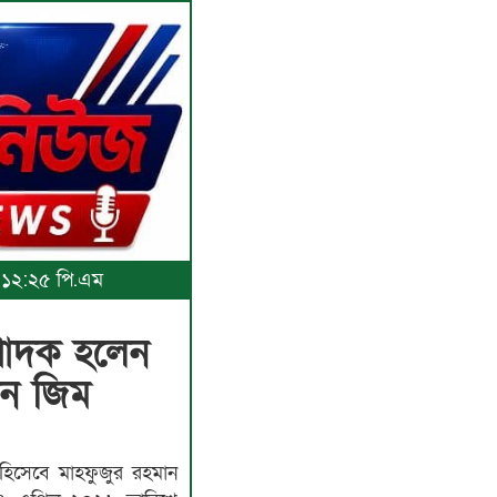
, ১২:২৫ পি.এম
্পাদক হলেন
মান জিম
িসেবে মাহফুজুর রহমান