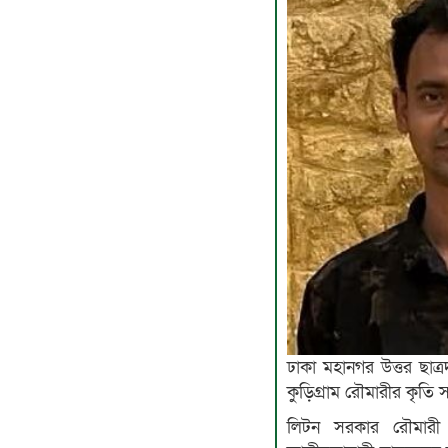
ঢাকা মহানগর উত্তর ছাত
কুড়িগ্রাম রৌমারীর কৃতি 
লিটন সরকার রৌমারী (কু