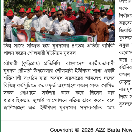
জাতীয়
লক্ষ্য
নির্ব
করবেন
জিয়াউ
যুবদলে
সবুজ 
ভিন্ন সাজে সজ্জিত হয়ে যুবদলের ৪৭তম প্রতিষ্ঠা বার্ষিকী
রহমান
পালন করেন শৌলমারী ইউনিয়ন যুবদল
করে 
রৌমারী (কুড়িগ্রাম) প্রতিনিধি: বাংলাদেশ জাতীয়তাবাদী
ইউনিয়ন
যুবদল রৌমারী উপজেলার শৌলমারী ইউনিয়ন শাখা একটি
করেন 
শক্তিশালী সংগঠন যারা অবইধ সরকারের আমলেও দলের
নেতৃত
বিভিন্ন কর্মসূচিতে স্বতঃস্ফূর্ত অংশগ্রহণ করেন কেন্দ্র ঘোষিত
নাজমুল
সকল প্রোগ্রামে সর্বদায় কাজ করে ছিলেন যার
দিয়ে 
ধারাবাহিকতায় জুলাই আন্দোলনে সক্রিয় গ্রহণ করেন বলে
যুবদল
জানিয়েছেন অএ ইউনিয়ন যুবদলের সদস্য-সচিব মোঃ
Copyright © 2026 A2Z Barta News.