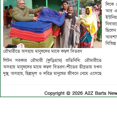
দিকে 
আর এস
ইউনিয
নিবার
ছিলেন
আরশাফ
বিভিন্ন
রৌমারীতে অসহায় মানুষদের মাঝে কম্বল বিতরণ
লিটন সরকার রৌমারী (কুড়িগ্রাম) প্রতিনিধি: রৌমারীতে
অসহায় মানুষদের মাঝে কম্বল বিতরণ।শীতের তীব্রতায় যখন
দুস্থ, অসহায়, ছিন্নমূল ও দরিদ্র মানুষের জীবনে নেমে এসেছে
Copyright © 2026 A2Z Barta News.