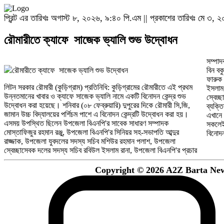
প্রিন্ট এর তারিখঃ অগাস্ট ৮, ২০২৬, ৯:৪০ পি.এম || প্রকাশের তারিখঃ মে ৩,
রৌমারীতে ক্যাফে সাজেক ভ্যালি শুভ উদ্বোধন
সম্পাদ
রৌমারীতে ক্যাফে সাজেক ভ্যালি শুভ উদ্বোধন
বিন বক
ফারুক 
লিটন সরকার রৌমারী (কুড়িগ্রাম) প্রতিনিধি: কুড়িগ্রামের রৌমারীতে এই প্রথম
ইসলাম, উপজেলা বিএনপি'র সদস্য আলমেছ হোসেন ভোলা, বন্দবেড় ইউনিয়ন
উন্নতমানের খাবার ও ক্যাফে সাজেক ভ্যালি নামে একটি বিনোদন কেন্দ্র শুভ
স্বেচ্ছাসেবক দলের সাবেক সাধারণ সম্পাদক শাহ জামানসহ এলাকার গণ্যমান্য
উদ্বোধন করা হয়েছে। শনিবার (০৮ ফেব্রুয়ারি) দুপুরের দিকে রৌমারী সি,জি,
ব্যক্তিবর্গ।ক্যাফে সাজেক ভ্যালির স্বত্বাধিকারী মোঃ সাইদুর রহমান বলেন,
জামান উচ্চ বিদ্যালয়ের পর্শিচম পাশে এ বিনোদন কেন্দ্রটি উদ্বোধন করা হয়।
এখানে মানসম্মত খাবার পরিবেশন ও বিনোদনের সুব্যবস্থা রয়েছে। এখানে
এসময় উপস্থিত ছিলেন উপজেলা বিএনপি'র সাবেক সাধারণ সম্পাদক
সকলেই পরিবার পরিজন নিয়ে আসতে পারবেন। সর্বাত্ব্যক চেষ্টা করবো যাতে এ
মোস্তাফিজুর রহমান রঞ্জু, উপজেলা বিএনপি'র সিনিয়র সহ-সভাপতি আব্দুর
বিনোদন
রাজ্জাক, উপজেলা যুবদলের সদস্য সচিব মশিউর রহমান পলাশ, উপজেলা
স্বেচ্ছাসেবক দলের সদস্য সচিব রবিউল ইসলাম রানা, উপজেলা বিএনপি'র প্রচার
Copyright © 2026 A2Z Barta News