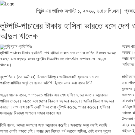
প্রিন্ট এর তারিখঃ অগাস্ট ১, ২০২৬, ৬:৪৮ পি.এম || প্র
‎লুটপাট-পাচারের টাকায় হাসিনা ভারতে বসে দেশ ও
আব্দুল খালেক ‎
‎কুড়িগ্রাম প্রতিনিধিঃ
‎আব্দুল খ
করেছে। দ
‎লুটপাট-পাচারের টাকায় ফ্যাসিস্ট শেখ হাসিনা ভারতে বসে দেশ ও জাতির বিরুদ্ধে ষড়যন্ত্র
করার নান
করছেন বলে মন্তব্য করেন কেন্দ্রীয় বিএনপির সহ সাংগঠনিক সম্পাদক মো. আব্দুল
নির্যাতনে
খালেক।
‎জাতীয়তাব
‎বৃহস্পতিবার (৩০ অক্টোবর) বিকেলে উলিপুরে জাতীয়তাবাদী যুবদলের ৪৭ তম
হয়ে পৌরশ
প্রতিষ্ঠাবার্ষিকীর অনুষ্ঠানে প্রধান অতিথি হিসেবে এসব কথা বলেন তিনি।
যুবদলের 
সঞ্চালনা
‎আব্দুল খালেক বলেন, গণশত্রুতে পরিণত হয়ে শেখ হাসিনা ছাত্র জনতার আন্দোলনে
আফতাব উদ
পালিয়ে গেছেন। ভারতে বসে দেশের বিরুদ্ধে ষড়যন্ত্র করছেন। জাতির বিরুদ্ধে ষড়যন্ত্র
আমিনুল ই
করছেন। লাখ লাখ কোটি কোটি টাকা তারা লুটপাট করেছে, পাচার করেছে। হাসিনার
সোহেল রা
ষড়যন্ত্রের বিরুদ্ধে আমাদের সজাগ থাকতে হবে।
উপজেলা য
আব্দুর র
‎তিনি বলেন, আমরা জনগণের জন্য আন্দোলন করেছি। জনগণের জন্য লড়াই করেছি।
খাইরুল ই
আমরা দেশটা গড়তে চাই। বাবার দেশ হিসেবে গর্ব করতেন হাসিনা, সেই বাবার মৃত্যুর