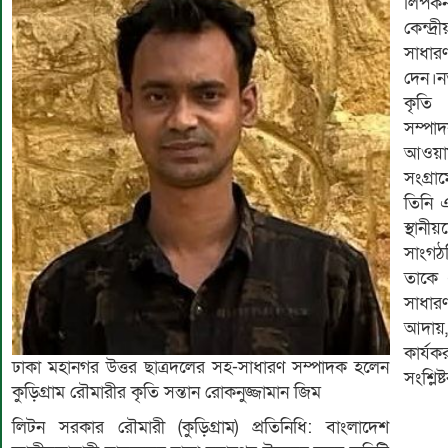
লিপকন
কেন্দ্
সাধার
দেন।ন
কৃতি 
সম্পা
আওয়াম
সংগ্র
তিনি 
স্থান
সাংগঠ
তাকে এ
সাধার
আদায়,
কার্য
ঢাকা মহানগর উত্তর ছাত্রদলের সহ-সাধারণ সম্পাদক হলেন
সংশ্লিষ্
কুড়িগ্রাম রৌমারীর কৃতি সন্তান রোকনুজ্জামান জিম
লিটন সরকার রৌমারী (কুড়িগ্রাম) প্রতিনিধি: বাংলাদেশ