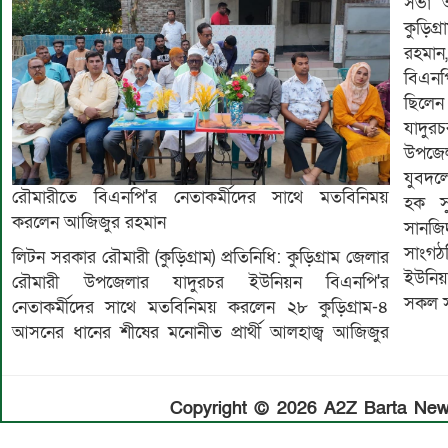
সভা অ
কুড়িগ
রহমান
বিএনপ
ছিলেন
যাদুর
উপজেল
যুবদলে
রৌমারীতে বিএনপি'র নেতাকর্মীদের সাথে মতবিনিময়
হক স
করলেন আজিজুর রহমান
সানজি
সাংগ
লিটন সরকার রৌমারী (কুড়িগ্রাম) প্রতিনিধি: কুড়িগ্রাম জেলার
ইউনিয়
রৌমারী উপজেলার যাদুরচর ইউনিয়ন বিএনপি'র
সকল স
নেতাকর্মীদের সাথে মতবিনিময় করলেন ২৮ কুড়িগ্রাম-৪
আসনের ধানের শীষের মনোনীত প্রার্থী আলহাজ্ব আজিজুর
Copyright © 2026 A2Z Barta News.