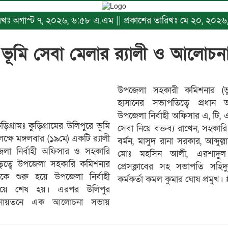
ারিখঃ অগাস্ট ৭, ২০২৬, ৬:৫৮ এ.এম || প্রকাশের তারিখঃ মে ২০, ২০
 ভূমি সেবা মেলার র‍্যালী ও আলোচনা 
উপজেলা সহকারী কমিশনার (ভ
হাসানের সভাপতিত্বে প্রধান অ
উপজেলা নির্বাহী অফিসার এ, টি
িগ্রামঃ কুড়িগ্রামের উলিপুরে ভূমি
সেবা নিয়ে বক্তব্য রাখেন, সহকারি ভ
্ষে মঙ্গলবার (১৯মে) একটি র‍্যালী
বর্মন, মাসুদ রানা সরকার, আব্দুল
জেলা নির্বাহী অফিসার ও সহকারি
মোঃ মহসিন আলী, এরশাদুল 
তৃত্বে উপজেলা সহকারি কমিশনার
প্রেসক্লাবের সহ সভাপতি সহি
েকে শুরু হয়ে উপজেলা নির্বাহী
কর্মকর্তা কমল কুমার ঘোষ প্রমুখ। 
ে গিয়ে শেষ হয়। এরপর উলিপুর
লনায়তনে এক আলোচনা সভায়