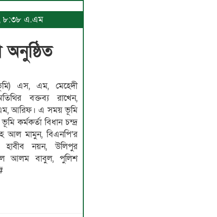
২৬, ৮:৩৮ এ.এম
অনুষ্ঠিত
ূমি) এস, এম, মেহেদী
তিথির বক্তব্য রাখেন,
, এম, আরিফ। এ সময় ভূমি
ূমি কর্মকর্তা বিধান চন্দ্র
্লাহ আল মামুন, বিএনপি’র
হাবীব নয়ন, উলিপুর
দুল আলম বাবুল, পুলিশ
#