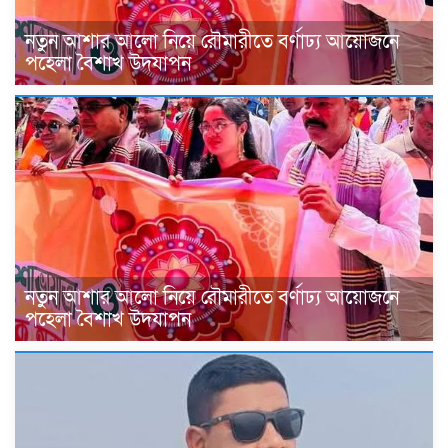
নতুন আশার আলো নিয়ে রৌমারীতে বর্ণাঢ্য আয়োজনে
পহেলা বৈশাখ উদযাপন
নতুন আশার আলো নিয়ে রৌমারীতে বর্ণাঢ্য আয়োজনে
পহেলা বৈশাখ উদযাপন