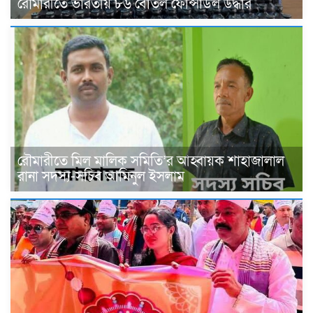
রৌমারীতে ভারতীয় ৮৬ বোতল ফেন্সিডিল উদ্ধার
রৌমারীতে মিল মালিক সমিতি’র আহ্বায়ক শাহাজালাল
রানা সদস্য-সচিব আমিনুল ইসলাম