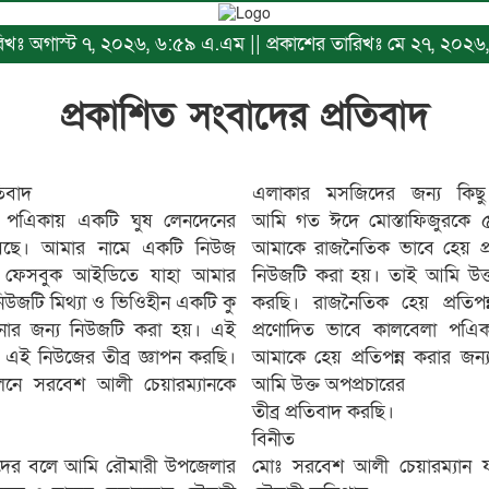
ারিখঃ অগাস্ট ৭, ২০২৬, ৬:৫৯ এ.এম || প্রকাশের তারিখঃ মে ২৭, ২০২
প্রকাশিত সংবাদের প্রতিবাদ
তিবাদ
এলাকার মসজিদের জন্য কিছু
 পএিকায় একটি ঘুষ লেনদেনের
আমি গত ঈদে মোস্তাফিজুরকে 
েছে। আমার নামে একটি নিউজ
আমাকে রাজনৈতিক ভাবে হেয় প্র
ি ফেসবুক আইডিতে যাহা আমার
নিউজটি করা হয়। তাই আমি উক্ত
নিউজটি মিথ্যা ও ভিওিহীন একটি কু
করছি। রাজনৈতিক হেয় প্রতিপন্
নোর জন্য নিউজটি করা হয়। এই
প্রণোদিত ভাবে কালবেলা পএি
 এই নিউজের তীব্র জ্ঞাপন করছি।
আমাকে হেয় প্রতিপন্ন করার জন
লনে সরবেশ আলী চেয়ারম্যানকে
আমি উক্ত অপপ্রচারের
তীব্র প্রতিবাদ করছি।
বিনীত
দের বলে আমি রৌমারী উপজেলার
মোঃ সরবেশ আলী চেয়ারম্যান 