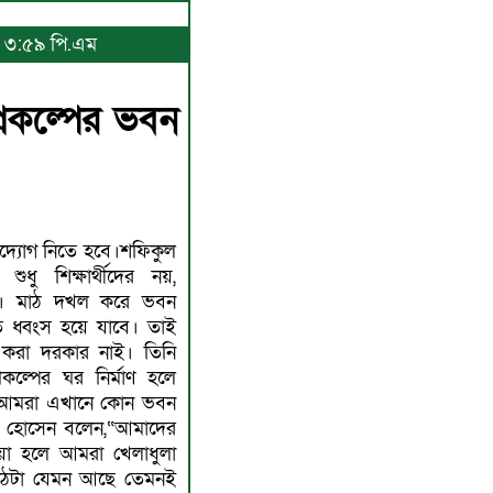
৬, ৩:৫৯ পি.এম
রকল্পের ভবন
 উদ্যোগ নিতে হবে।শফিকুল
ুধু শিক্ষার্থীদের নয়,
াবি। মাঠ দখল করে ভবন
ৃতি ধ্বংস হয়ে যাবে। তাই
্মাণ করা দরকার নাই। তিনি
ল্পের ঘর নির্মাণ হলে
ই আমরা এখানে কোন ভবন
নির হোসেন বলেন,“আমাদের
য়া হলে আমরা খেলাধুলা
মাঠটা যেমন আছে তেমনই