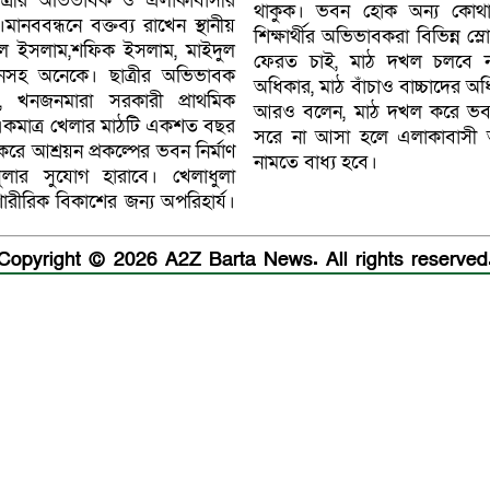
-ছাত্রীর অভিভাবক ও এলাকাবাসীর
থাকুক। ভবন হোক অন্য কোথাও
নববন্ধনে বক্তব্য রাখেন স্থানীয়
শিক্ষার্থীর অভিভাবকরা বিভিন্ন স
ুল ইসলাম,শফিক ইসলাম, মাইদুল
ফেরত চাই, মাঠ দখল চলবে না
সহ অনেকে। ছাত্রীর অভিভাবক
অধিকার, মাঠ বাঁচাও বাচ্চাদের অধ
 খনজনমারা সরকারী প্রাথমিক
আরও বলেন, মাঠ দখল করে ভবন নি
ের একমাত্র খেলার মাঠটি একশত বছর
সরে না আসা হলে এলাকাবাসী
ে আশ্রয়ন প্রকল্পের ভবন নির্মাণ
নামতে বাধ্য হবে।
লার সুযোগ হারাবে। খেলাধুলা
শারীরিক বিকাশের জন্য অপরিহার্য।
Copyright © 2026 A2Z Barta News. All rights reserved