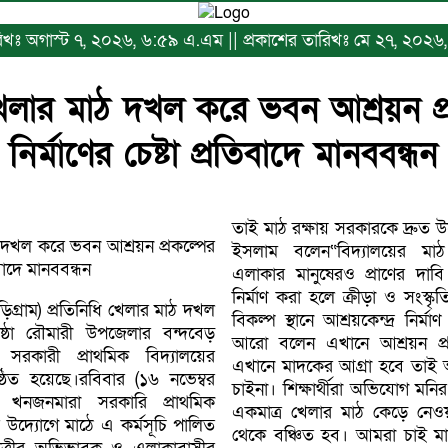
ারিখঃ অগাস্ট ৭, ২০২৬, ৬:৫৯ এ.এম || প্রকাশের তারিখঃ মে ২৭, ২০২
েলার মাঠ দখল করে ভবন আশ্রয়ন প্
নির্মাণের চেষ্টা প্রতিবাদে মানববন্ধন
তাই মাঠ রক্ষায় সরকারকে দ্রুত
দখল করে ভবন আশ্রয়ন প্রকল্পের
ইসলাম বলেন“বিদ্যালয়ের মাঠ শ
িবাদে মানববন্ধন
এলাকার মানুষেরও প্রাণের দ
নির্মাণ করা হলে ক্রীড়া ও সংস্ক
িগ্রাম) প্রতিনিধি খেলার মাঠ দখল
বিকল্প স্থানে আশ্রয়কেন্দ্র নির
ষ্ঠা রৌমারী উপজেলার বন্দবেড়
আরো বলেন এখানে আশ্রয়ন প্রক
সরকারী প্রাথমিক বিদ্যালয়ের
এখানে মাদকের আগ্রা হবে তা
ষ্ঠিত হয়েছে।রবিবার (১৬ নভেম্বর
চাইনা। শিক্ষার্থীরা অভিযোগ ম
 খনজনমারা সরকারি প্রাথমিক
একমাত্র খেলার মাঠ কেড়ে নেও
 উদ্যোগে মাঠে এ কর্মসূচি পালিত
থেকে বঞ্চিত হব। আমরা চাই 