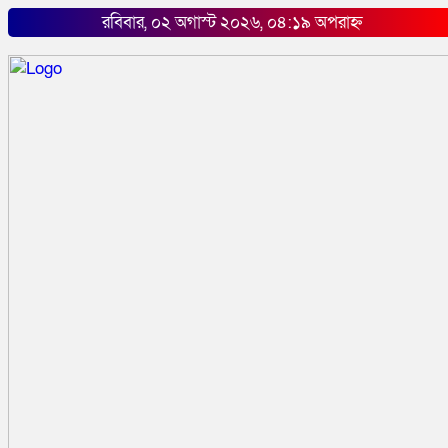
রবিবার, ০২ অগাস্ট ২০২৬, ০৪:১৯ অপরাহ্ন