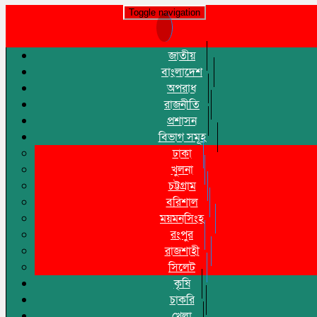
Toggle navigation
জাতীয়
বাংলাদেশ
অপরাধ
রাজনীতি
প্রশাসন
বিভাগ সমূহ
ঢাকা
খুলনা
চট্টগ্রাম
বরিশাল
ময়মনসিংহ
রংপুর
রাজশাহী
সিলেট
কৃষি
চাকরি
খেলা