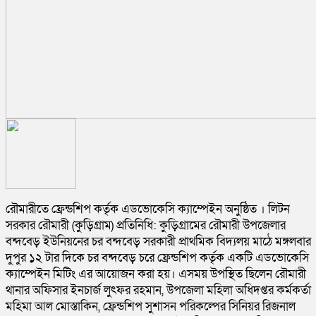
রৌমারীতে ফ্রেন্ডশিপ কর্তৃক এডভোকেসি ক্যাম্পেইন অনুষ্ঠিত । লিটন
সরকার রৌমারী (কুড়িগ্ৰাম) প্রতিনিধি: কুড়িগ্ৰামের রৌমারী উপজেলার
বন্দবেড় ইউনিয়নের চর বন্দবেড় সরকারী প্রাথমিক বিদ্যলয় মাঠে মঙ্গলবার
দুপুর ১২ টার দিকে চর বন্দবেড় চরে ফ্রেন্ডশিপ কর্তৃক একটি এডভোকেসি
ক্যাম্পেইন মিটিং এর আয়োজন করা হয়। এসময় উপস্থিত ছিলেন রৌমারী
থানার অফিসার ইনচার্জ লুৎফর রহমান, উপজেলা মহিলা অধিদপ্তর কর্মকর্তা
মহিমা আল মোস্তাকিন, ফ্রেন্ডশিপ সুশাসন পরিকল্পের সিনিয়র রিজনাল