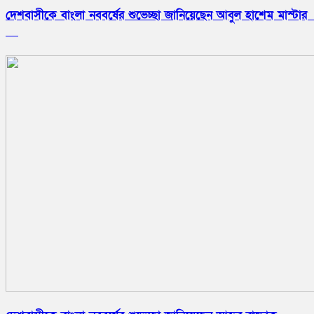
দেশবাসীকে বাংলা নববর্ষের শুভেচ্ছা জানিয়েছেন আবুল হাশেম মাস্ট