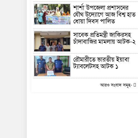
আহ্ছানিয়া মিশনের অগ্রগতি
পর্যালোচনা কর্ম শালা
আয়োজন
শার্শা উপজেলা প্রশাসনের
যৌথ উদ্যোগে আজ বিশ্ব হাত
ধোয়া দিবস পালিত
সাবেক প্রতিমন্ত্রী জাকিরসহ
চাঁদাবাজির মামলায় আটক-২
রৌমারীতে ভারতীয় ইয়াবা
ট্যাবলেটসহ আটক ১
আরও সংবাদ সমূহ-