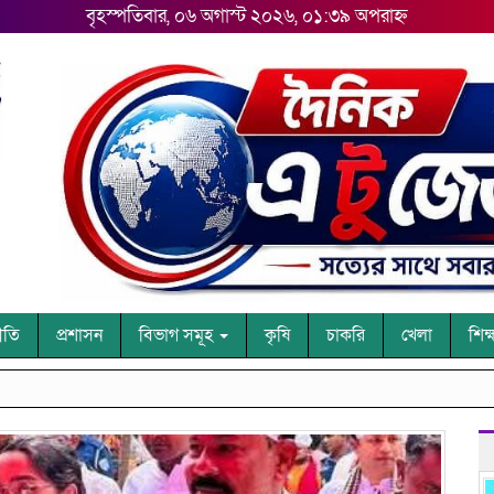
বৃহস্পতিবার, ০৬ অগাস্ট ২০২৬, ০১:৩৯ অপরাহ্ন
ীতি
প্রশাসন
বিভাগ সমূহ
কৃষি
চাকরি
খেলা
শিক্
কু
Next