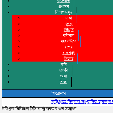
রাজনীতি
প্রশাসন
বিভাগ সমূহ
ঢাকা
খুলনা
চট্টগ্রাম
বরিশাল
ময়মনসিংহ
রংপুর
রাজশাহী
সিলেট
কৃষি
চাকরি
খেলা
শিক্ষা
শিরোনাম
কুড়িগ্রামে দিনকাল সাংবাদিক হারুন’র নামে অ
উ‌লিপু‌রে ডিজিটাল টিভি কন্ট্রোলরুম'র শুভ উদ্বোধন