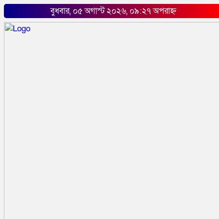
বুধবার, ০৫ অগাস্ট ২০২৬, ০৯:২৭ অপরাহ্ন