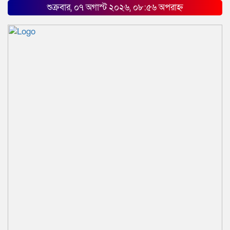
শুক্রবার, ০৭ অগাস্ট ২০২৬, ০৮:৫৬ অপরাহ্ন