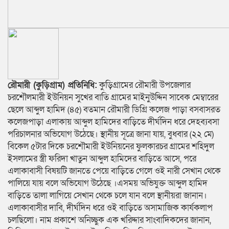
রৌমারী (কুড়িগ্রাম) প্রতিনিধি:
কুড়িগ্রামের রৌমারী উপজেলার
চরশৌলমারী ইউনিয়ন সুখের বাতি গ্রামের মাইনুউদ্দিন সাবেক মেম্বারের
ছেলে আব্দুল হামিদ (৪৫) বতমান রৌমারী ডিগ্রি কলেজ পাড়া বসবাসরত
কলেজপাড়া এলাকায় আব্দুল হামিদের বাড়িতে দীর্ঘদিন ধরে দেহব্যবসা
পরিচালনার অভিযোগ উঠেছে। স্থানীয় সূত্রে জানা যায়, বুধবার (২২ মে)
বিকেল ৫টার দিকে চরশৌমারী ইউনিয়নের ফুলকারচর গ্রামের শহিদুল
ইসলামের স্ত্রী ফরিদা খাতুন আব্দুল হামিদের বাড়িতে আসে, পরে
এলাকাবাসী বিষয়টি জানতে পেয়ে বাড়িতে গেলে ওই নারী সেখান থেকে
পালিয়ে যায় বলে অভিযোগ উঠেছে ।এসময় অভিযুক্ত আব্দুল হামিদ
বাড়িতে তালা লাগিয়ে সেখান থেকে চলে যান বলে স্থানীয়রা জানান।
এলাকাবাসীর দাবি, দীর্ঘদিন ধরে ওই বাড়িতে অসামাজিক কার্যকলাপ
চলছিলো। নাম প্রকাশে অনিচ্ছুক এক খরিদ্দার সাংবাদিকদের জানান,