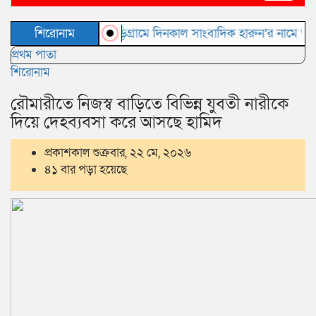
navigat
কুড়িগ্রামে দিনকাল সাংবাদিক হারুন’র নামে অপপ্রচার
শিরোনাম
প্রথম পাতা
শিরোনাম
রৌমারীতে নিজস্ব বাড়িতে বিভিন্ন যুবতী নারীকে
দিয়ে দেহব্যবসা করে আসছে হামিদ
প্রকাশকাল শুক্রবার, ২২ মে, ২০২৬
৪১ বার পড়া হয়েছে