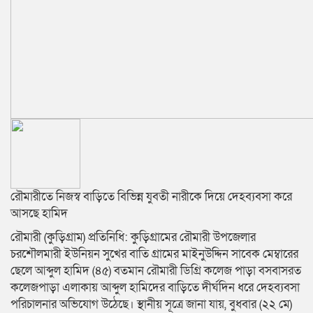
রৌমারীতে নিজস্ব বাড়িতে বিভিন্ন যুবতী নারীকে দিয়ে দেহব্যবসা করে
আসছে হামিদ
রৌমারী (কুড়িগ্রাম) প্রতিনিধি: কুড়িগ্রামের রৌমারী উপজেলার
চরশৌলমারী ইউনিয়ন সুখের বাতি গ্রামের মাইনুউদ্দিন সাবেক মেম্বারের
ছেলে আব্দুল হামিদ (৪৫) বতমান রৌমারী ডিগ্রি কলেজ পাড়া বসবাসরত
কলেজপাড়া এলাকায় আব্দুল হামিদের বাড়িতে দীর্ঘদিন ধরে দেহব্যবসা
পরিচালনার অভিযোগ উঠেছে। স্থানীয় সূত্রে জানা যায়, বুধবার (২২ মে)