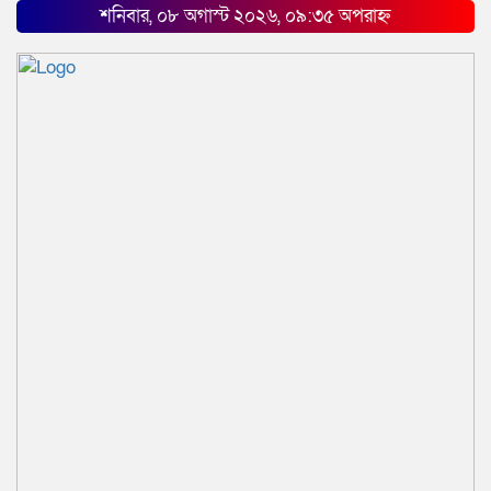
শনিবার, ০৮ অগাস্ট ২০২৬, ০৯:৩৫ অপরাহ্ন