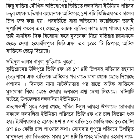
কিছু ব্যক্তির মৌখিক অভিযোগের ভিত্তিতে দলদলিয়া ইউনিয়ন পরিষদ
চত্বর থেকে মতিয়ার রহমানকে আটকসহ ১শ ৪টি ভিজিএফ’এর চালের
স্লিপ জব্দ করা হয়। পরবর্তীতে যারা অভিযোগ করেছিলেন তারাই
সুপারিশ করেন এবং যেহেতু আটক ব্যক্তির কাছে চাল পাওয়া যায়নি
তাই মানবিক দিক বিবেচনা করে মুসলেকা নিয়ে মতিয়ার রহমানকে
ছেড়ে দেয়া হয়েউলিপুরে ভিজিএফ’ এর ১০৪ টি স্লিপসহ আটক
ব্যক্তিকে ছেড়ে দিয়েছে।
সহিদুল আলম বাবুল, কুড়িগ্রাম বুড়ো :
কুড়িগ্রামের উলিপুরে ভিজিএফ’এর ১শ ৪টি স্লিপসহ মতিয়ার রহমান
(৬০) নামে এক ব্যক্তিকে আটকের পর রাতে থানা থেকে ছেড়ে দিয়েছে
প্রশাসন । দিনভর নানা নাটকীয়তার পর রাতে আটক ব্যক্তিকে
মুসলেকা নিয়ে ছেড়ে দেয়ায় জনমনে প্রশ্ন দেখা দিয়েছে। ঘটনাটি
ঘটেছে, উপজেলার দলদলিয়া ইউনিয়নে।
প্রত্যক্ষদর্শী সূত্রে জানা গেছে, পবিত্র ঈদুল আযহা উপলক্ষে রোববার
সকালে দলদলিয়া ইউনিয়ন পরিষদে ভিজিএফ এর চাল বিতরন শুরু
হয়। ইউনিয়নের ৫ হাজার ৪শ ৪ জন ব্যক্তি ১০ কেজি করে ৫০ মে.টন
৪শ ৪০ কেজি চাল পাওয়ার কথা। সোমবার দুপুরে পরিষদে উপস্থিত
মানুষজন চাল বিতরনের সময় ১শ ৪টি স্লিপসহ মতিয়ার রহমান নামে