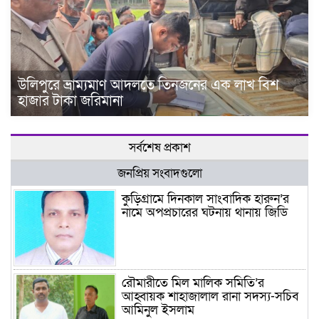
উলিপুরে ভ্রাম্যমাণ আদলতে তিনজনের এক লাখ বিশ
হাজার টাকা জরিমানা
সর্বশেষ প্রকাশ
জনপ্রিয় সংবাদগুলো
কুড়িগ্রামে দিনকাল সাংবাদিক হারুন’র
নামে অপপ্রচারের ঘটনায় থানায় জিডি
রৌমারীতে মিল মালিক সমিতি’র
আহ্বায়ক শাহাজালাল রানা সদস্য-সচিব
আমিনুল ইসলাম