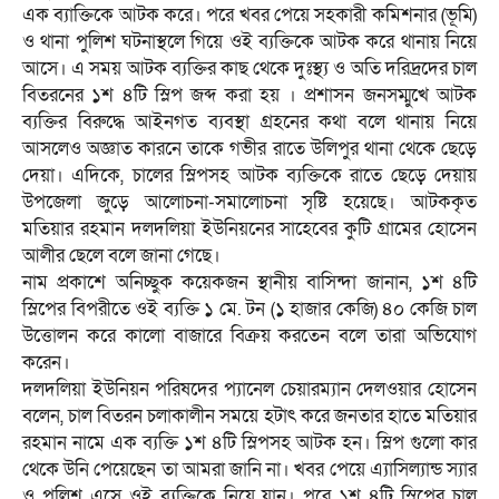
এক ব্যাক্তিকে আটক করে। পরে খবর পেয়ে সহকারী কমিশনার (ভূমি)
ও থানা পুলিশ ঘটনাস্থলে গিয়ে ওই ব্যক্তিকে আটক করে থানায় নিয়ে
আসে। এ সময় আটক ব্যক্তির কাছ থেকে দুঃস্থ্য ও অতি দরিদ্রদের চাল
বিতরনের ১শ ৪টি স্লিপ জব্দ করা হয় । প্রশাসন জনসম্মুখে আটক
ব্যক্তির বিরুদ্ধে আইনগত ব্যবস্থা গ্রহনের কথা বলে থানায় নিয়ে
আসলেও অজ্ঞাত কারনে তাকে গভীর রাতে উলিপুর থানা থেকে ছেড়ে
দেয়া। এদিকে, চালের স্লিপসহ আটক ব্যক্তিকে রাতে ছেড়ে দেয়ায়
উপজেলা জুড়ে আলোচনা-সমালোচনা সৃষ্টি হয়েছে। আটককৃত
মতিয়ার রহমান দলদলিয়া ইউনিয়নের সাহেবের কুটি গ্রামের হোসেন
আলীর ছেলে বলে জানা গেছে।
নাম প্রকাশে অনিচ্ছুক কয়েকজন স্থানীয় বাসিন্দা জানান, ১শ ৪টি
স্লিপের বিপরীতে ওই ব্যক্তি ১ মে. টন (১ হাজার কেজি) ৪০ কেজি চাল
উত্তোলন করে কালো বাজারে বিক্রয় করতেন বলে তারা অভিযোগ
করেন।
দলদলিয়া ইউনিয়ন পরিষদের প্যানেল চেয়ারম্যান দেলওয়ার হোসেন
বলেন, চাল বিতরন চলাকালীন সময়ে হটাৎ করে জনতার হাতে মতিয়ার
রহমান নামে এক ব্যক্তি ১শ ৪টি স্লিপসহ আটক হন। স্লিপ গুলো কার
থেকে উনি পেয়েছেন তা আমরা জানি না। খবর পেয়ে এ্যাসিল্যান্ড স্যার
ও পুলিশ এসে ওই ব্যক্তিকে নিয়ে যান। পরে ১শ ৪টি স্লিপের চাল