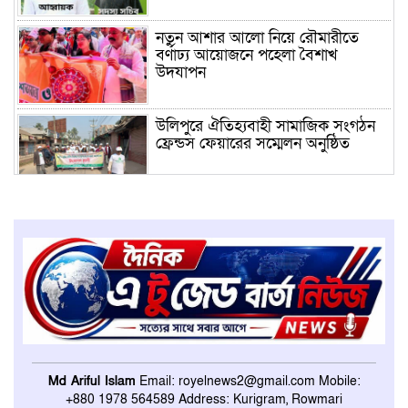
নতুন আশার আলো নিয়ে রৌমারীতে
বর্ণাঢ্য আয়োজনে পহেলা বৈশাখ
উদযাপন
উলিপুরে ঐতিহ্যবাহী সামাজিক সংগঠন
ফ্রেন্ডস ফেয়ারের সম্মেলন অনুষ্ঠিত
উলিপুরে নিষিদ্ধ কারেন্ট জাল বিক্রির
অপরাধে জরিমানা
নতুন আশার আলো নিয়ে রৌমারীতে
বর্ণাঢ্য আয়োজনে পহেলা বৈশাখ
উদযাপন
দেশবাসীকে বাংলা নববর্ষের শুভেচ্ছা
Md Ariful Islam
Email: royelnews2@gmail.com Mobile:
জানিয়েছেন ওমর ফারুক ইসা
+880 1978 564589 Address: Kurigram, Rowmari