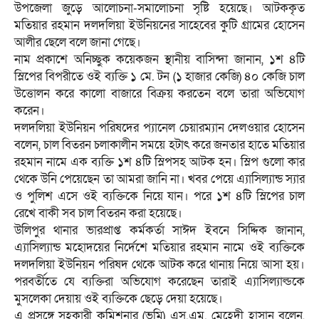
উপজেলা জুড়ে আলোচনা-সমালোচনা সৃষ্টি হয়েছে। আটককৃত
মতিয়ার রহমান দলদলিয়া ইউনিয়নের সাহেবের কুটি গ্রামের হোসেন
আলীর ছেলে বলে জানা গেছে।
নাম প্রকাশে অনিচ্ছুক কয়েকজন স্থানীয় বাসিন্দা জানান, ১শ ৪টি
স্লিপের বিপরীতে ওই ব্যক্তি ১ মে. টন (১ হাজার কেজি) ৪০ কেজি চাল
উত্তোলন করে কালো বাজারে বিক্রয় করতেন বলে তারা অভিযোগ
করেন।
দলদলিয়া ইউনিয়ন পরিষদের প্যানেল চেয়ারম্যান দেলওয়ার হোসেন
বলেন, চাল বিতরন চলাকালীন সময়ে হটাৎ করে জনতার হাতে মতিয়ার
রহমান নামে এক ব্যক্তি ১শ ৪টি স্লিপসহ আটক হন। স্লিপ গুলো কার
থেকে উনি পেয়েছেন তা আমরা জানি না। খবর পেয়ে এ্যাসিল্যান্ড স্যার
ও পুলিশ এসে ওই ব্যক্তিকে নিয়ে যান। পরে ১শ ৪টি স্লিপের চাল
রেখে বাকী সব চাল বিতরন করা হয়েছে।
উলিপুর থানার ভারপ্রাপ্ত কর্মকর্তা সাঈদ ইবনে সিদ্দিক জানান,
এ্যাসিল্যান্ড মহোদয়ের নির্দেশে মতিয়ার রহমান নামে ওই ব্যক্তিকে
দলদলিয়া ইউনিয়ন পরিষদ থেকে আটক করে থানায় নিয়ে আসা হয়।
পরবর্তীতে যে ব্যক্তিরা অভিযোগ করেছেন তারাই এ্যাসিল্যাল্ডকে
মুসলেকা দেয়ায় ওই ব্যক্তিকে ছেড়ে দেয়া হয়েছে।
এ প্রসঙ্গে সহকারী কমিশনার (ভূমি) এস.এম. মেহেদী হাসান বলেন,