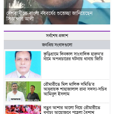
দেশবাসীকে বাংলা নববর্ষের শুভেচ্ছা জানিয়েছেন
সিকান্দার আলী
সর্বশেষ প্রকাশ
জনপ্রিয় সংবাদগুলো
কুড়িগ্রামে দিনকাল সাংবাদিক হারুন’র
নামে অপপ্রচারের ঘটনায় থানায় জিডি
রৌমারীতে মিল মালিক সমিতি’র
আহ্বায়ক শাহাজালাল রানা সদস্য-সচিব
আমিনুল ইসলাম
নতুন আশার আলো নিয়ে রৌমারীতে
বর্ণাঢ্য আয়োজনে পহেলা বৈশাখ