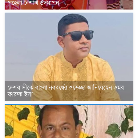
পহেলা বৈশাখ উদযাপন
দেশবাসীকে বাংলা নববর্ষের শুভেচ্ছা জানিয়েছেন ওমর
ফারুক ইসা