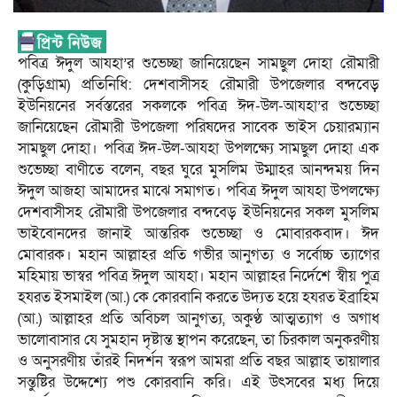
পবিত্র ঈদুল আযহা’র শুভেচ্ছা জানিয়েছেন সামছুল দোহা রৌমারী
(কুড়িগ্রাম) প্রতিনিধি: দেশবাসীসহ রৌমারী উপজেলার বন্দবেড়
ইউনিয়নের সর্বস্তরের সকলকে পবিত্র ঈদ-উল-আযহা’র শুভেচ্ছা
জানিয়েছেন রৌমারী উপজেলা পরিষদের সাবেক ভাইস চেয়ারম্যান
সামছুল দোহা। পবিত্র ঈদ-উল-আযহা উপলক্ষ্যে সামছুল দোহা এক
শুভেচ্ছা বাণীতে বলেন, বছর ঘুরে মুসলিম উম্মাহর আনন্দময় দিন
ঈদুল আজহা আমাদের মাঝে সমাগত। পবিত্র ঈদুল আযহা উপলক্ষ্যে
দেশবাসীসহ রৌমারী উপজেলার বন্দবেড় ইউনিয়নের সকল মুসলিম
ভাইবোনদের জানাই আন্তরিক শুভেচ্ছা ও মোবারকবাদ। ঈদ
মোবারক। মহান আল্লাহর প্রতি গভীর আনুগত্য ও সর্বোচ্চ ত্যাগের
মহিমায় ভাস্বর পবিত্র ঈদুল আযহা। মহান আল্লাহর নির্দেশে স্বীয় পুত্র
হযরত ইসমাইল (আ.) কে কোরবানি করতে উদ্যত হয়ে হযরত ইব্রাহিম
(আ.) আল্লাহর প্রতি অবিচল আনুগত্য, অকুণ্ঠ আত্মত্যাগ ও অগাধ
ভালোবাসার যে সুমহান দৃষ্টান্ত স্থাপন করেছেন, তা চিরকাল অনুকরণীয়
ও অনুসরণীয় তাঁরই নিদর্শন স্বরূপ আমরা প্রতি বছর আল্লাহ তায়ালার
সন্তুষ্টির উদ্দেশ্যে পশু কোরবানি করি। এই উৎসবের মধ্য দিয়ে