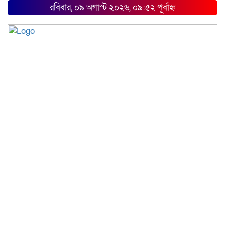
রবিবার, ০৯ অগাস্ট ২০২৬, ০৯:৫২ পূর্বাহ্ন