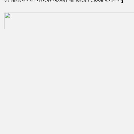
উলিপুরে ভ্রাম্যমাণ আদলতে তিনজনের এক লাখ বিশ হাজার টাকা
জরিমানা