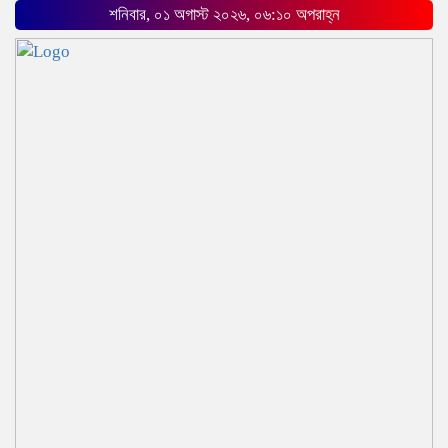
শনিবার, ০১ অগাস্ট ২০২৬, ০৬:১০ অপরাহ্ন