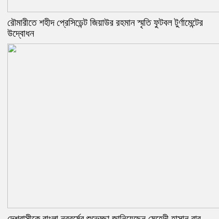
রৌমারীতে শহীদ প্রেসিডেন্ট জিয়াউর রহমান স্মৃতি ফুটবল টুর্ণামেন্টের
উদ্বোধন
দেশবাসীকে বাংলা নববর্ষের শুভেচ্ছা জানিয়েছেন মেহেদী হাসান বাবু