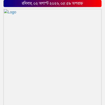
রবিবার, ০২ অগাস্ট ২০২৬, ০৫:৫৯ অপরাহ্ন