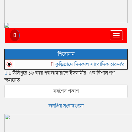
Toggle
navigat
শিরোনাম
কুড়িগ্রামে দিনকাল সাংবাদিক হারুন’র নামে অপপ
উলিপুরে ১৬ বছর পর জামায়াতে ইসলামীর এক বিশাল গণ
জমায়েত
সর্বশেষ প্রকাশ
জনপ্রিয় সংবাদগুলো