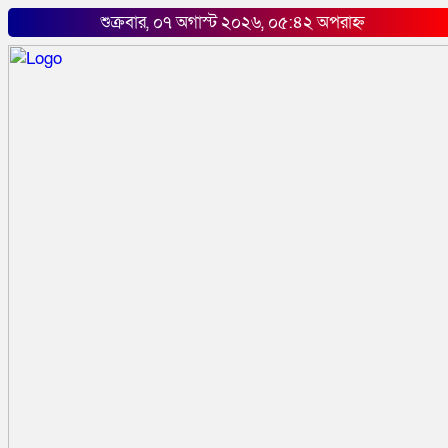
শুক্রবার, ০৭ অগাস্ট ২০২৬, ০৫:৪২ অপরাহ্ন