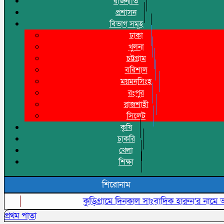
রাজনীতি
প্রশাসন
বিভাগ সমূহ
ঢাকা
খুলনা
চট্টগ্রাম
বরিশাল
ময়মনসিংহ
রংপুর
রাজশাহী
সিলেট
কৃষি
চাকরি
খেলা
শিক্ষা
শিরোনাম
কুড়িগ্রামে দিনকাল সাংবাদিক হারুন’র নামে অপপ্রচ
প্রথম পাতা