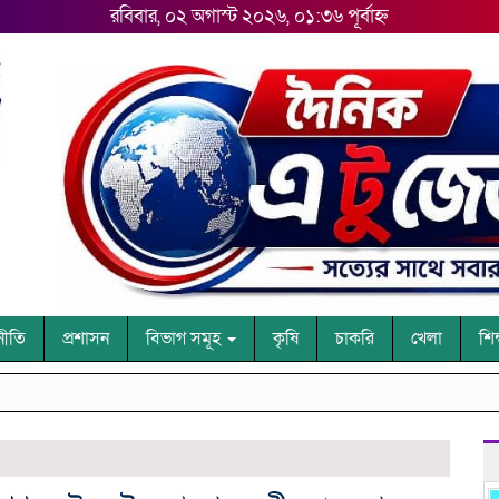
রবিবার, ০২ অগাস্ট ২০২৬, ০১:৩৬ পূর্বাহ্ন
নীতি
প্রশাসন
বিভাগ সমূহ
কৃষি
চাকরি
খেলা
শিক