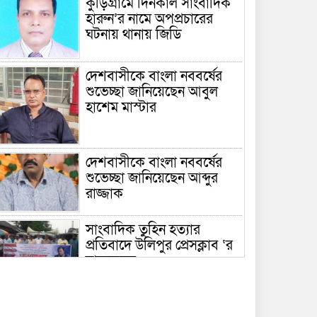
কুড়িগ্রামে দিনকাল সাংবাদিক
হারুন’র নামে অপপ্রচারের
ঘটনায় থানায় জিডি
দেশবাসীকে বাংলা নববর্ষের
শুভেচ্ছা জানিয়েছেন আবুল
হাশেম মাস্টার
দেশবাসীকে বাংলা নববর্ষের
শুভেচ্ছা জানিয়েছেন আব্দুর
রাজ্জাক
সাংবাদিক তুহিন হত্যার
প্রতিবাদে উলিপুর প্রেসক্লাব ‘র
মানববন্ধন
রৌমারীতে শহীদ প্রেসিডেন্ট
জিয়াউর রহমান স্মৃতি ফুটবল