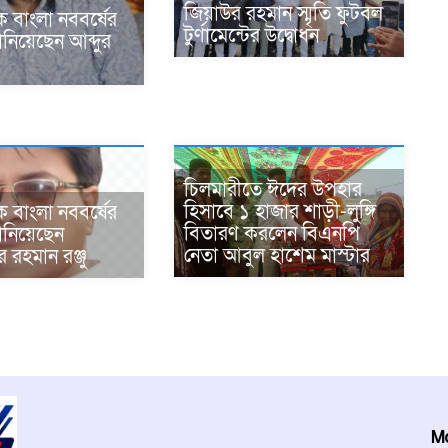
জিয়াউর রহমান স্মৃতি ফুটবল
 বাংলা নববর্ষের
টুর্ণামেন্টের উদ্বোধন
ানিয়েছেন আব্দুর
ক
চিলমারীতে ঈদের উপহার
হিসাবে ১ হাজার শাড়ী-লুঙ্গি
 বাংলা নববর্ষের
বিতারণ করলেন বিএনপি
ানিয়েছেন
নেতা আবুল হাশেম মাস্টার
ুর রহমান রঞ্জু
Md