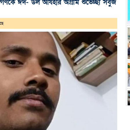
নগণকে ঈদ- উল আযহার অগ্রীম শুভেচ্ছা সবুজ
ছে