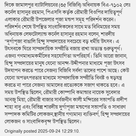
দিকে জামালপুর ব্যাটালিয়নের (৩৫ বিজিবি) অধিনায়ক বিএ-৭১০২ লেঃ
কর্নেল হাসানুর রহমান, পিএসসি কর্তৃক রৌমারী বিওপির দায়িত্বপূর্ণ
এলাকার রৌমারী উপজেলার পূজা মন্ডপ সমূহ পরিদর্শন করেন।
পরিদর্শন শেষে উপস্থিত সাংবাদিকদের সাথে মত বিনিময়ের সময়
অধিনায়ক লেফটোল্যান্ড কর্নেল হাসানুর রহমান বলেন, শারদীয়
“দূর্গাপূজা বাঙালি হিন্দু সম্প্রদায়ের সবচেয়ে বড় ধর্মীয় উৎসব। এ
উৎসবকে ঘিরে সাম্প্রদায়িক সম্প্রীতি বজায় রাখা অত্যন্ত গুরুত্বপূর্ণ।
এজন্য গণমাধ্যমকর্মীদের সহযোগিতা অপরিহার্য। তিনি আরো জানান,
হিন্দু সম্প্রদায়ের মানুষ যেনো আনন্দ-উদ্দীপনার মাধ্যমে পূজা উৎসব
উদযাপন করতে পারে সেজন্য বিজিবি সর্বদা তাদের পাশে আছে। কেউ
যেনো অপতৎপরতার মাধ্যমে সাম্প্রদায়িক সম্প্রীতি বিনষ্ট ও ষড়যন্ত্র
করতে না পারে সেজন্য আমাদের প্রত্যেককে সজাগ থাকতে হবে। এ
সময় উপস্থিত ছিলেন, রৌমারী কোম্পানি কমান্ডার নায়েক সুবেদার
আনজু মিয়া, রৌমারী বাজার সার্বজনীন কালী মন্দিরের সভাপতি প্রদীপ
শাহা বাবু এবং বিভিন্ন শারদীয় দুর্গাপূজা মন্ডপের সভাপতি ও সাধারণ
সম্পাদক কমিটির লোকজন,স্থানীয় গণ্যমান্য ব্যক্তিবর্গ, হিন্দু সম্প্রদায়ের
লোকজন ও সাংবাদিকবৃন্দ উপস্থিত ছিলেন।
Originally posted 2025-09-24 12:29:10.