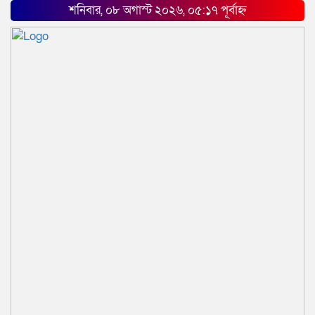
শনিবার, ০৮ অগাস্ট ২০২৬, ০৫:১৭ পূর্বাহ্ন