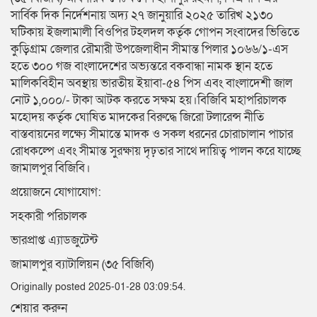
সার্বিক দিক নির্দেশনায় অদ্য ২৭ জানুয়ারি ২০২৫ তারিখ ২১৩০
ঘটিকায় ইজলামালী বিওপির টহলদল কর্তৃক গোপন সংবাদের ভিত্তিতে
কুড়িগ্রাম জেলার রৌমারী উপজেলাধীন সীমান্ত পিলার ১০৬৬/১-এস
হতে ৩০০ গজ বাংলাদেশের অভ্যন্তরে বকবান্ধা নামক স্থান হতে
মালিকবিহীন অবস্থায় ভারতীয় ইয়াবা-৫৪ পিস এবং বাংলাদেশী জাল
নোট ১,০০০/- টাকা আটক করতে সক্ষম হয়।বিজিবি মহাপরিচালক
মহোদয় কর্তৃক ঘোষিত মাদকের বিরুদ্ধে জিরো টলারেন্স নীতি
বাস্তবায়নের লক্ষ্যে সীমান্তে মাদক ও সকল ধরনের চোরাচালান পাচার
রোধকল্পে এবং সীমান্ত সুরক্ষায় দৃঢ়তার সাথে দায়িত্ব পালন করে যাচ্ছে
জামালপুর বিজিবি।
প্রয়োজনে যোগাযোগ:
সহকারী পরিচালক
ভারপ্রাপ্ত এ্যাডজুটেন্ট
জামালপুর ব্যাটালিয়ন (৩৫ বিজিবি)
Originally posted 2025-01-28 03:09:54.
শেয়ার করুন