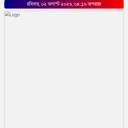
রবিবার, ০২ অগাস্ট ২০২৬, ০৪:১৬ অপরাহ্ন