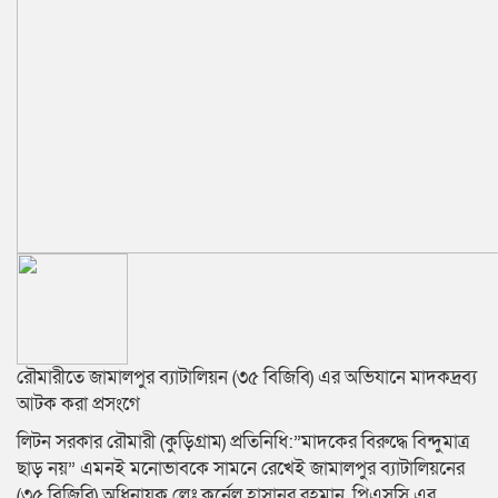
রৌমারীতে জামালপুর ব্যাটালিয়ন (৩৫ বিজিবি) এর অভিযানে মাদকদ্রব্য
আটক করা প্রসংগে
লিটন সরকার রৌমারী (কুড়িগ্রাম) প্রতিনিধি:”মাদকের বিরুদ্ধে বিন্দুমাত্র
ছাড় নয়” এমনই মনোভাবকে সামনে রেখেই জামালপুর ব্যাটালিয়নের
(৩৫ বিজিবি) অধিনায়ক লেঃ কর্নেল হাসানুর রহমান, পিএসসি এর