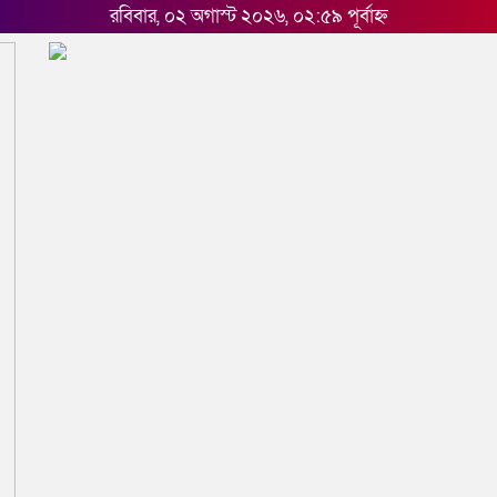
রবিবার, ০২ অগাস্ট ২০২৬, ০২:৫৯ পূর্বাহ্ন