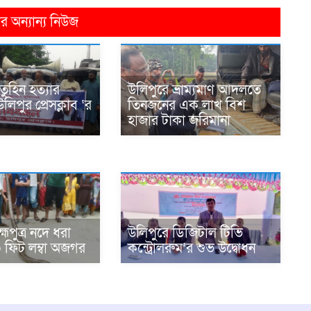
 অন্যান্য নিউজ
তুহিন হত্যার
উলিপুরে ভ্রাম্যমাণ আদলতে
উলিপুর প্রেসক্লাব ‘র
তিনজনের এক লাখ বিশ
হাজার টাকা জরিমানা
হ্মপুত্র নদে ধরা
উ‌লিপু‌রে ডিজিটাল টিভি
ফিট লম্বা অজগর
কন্ট্রোলরুম’র শুভ উদ্বোধন