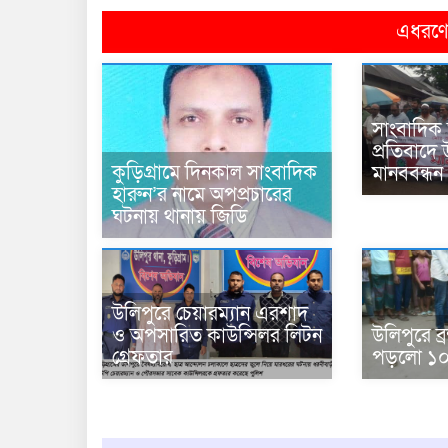
এধরণের
সাংবাদিক 
প্রতিবাদে 
কুড়িগ্রামে দিনকাল সাংবাদিক
মানববন্ধন
হারুন’র নামে অপপ্রচারের
ঘটনায় থানায় জিডি
উলিপুরে চেয়ারম্যান এরশাদ
ও অপসারিত কাউন্সিলর লিটন
উলিপুরে ব্র
গ্রেফতার
পড়লো ১০ 