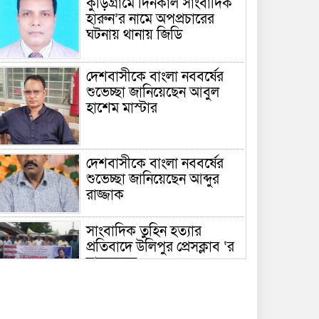
কুড়িগ্রামে দিনকাল সাংবাদিক
হারুন’র নামে অপপ্রচারের
ঘটনায় থানায় জিডি
দেশবাসীকে বাংলা নববর্ষের
শুভেচ্ছা জানিয়েছেন আবুল
হাশেম মাস্টার
দেশবাসীকে বাংলা নববর্ষের
শুভেচ্ছা জানিয়েছেন আব্দুর
রাজ্জাক
সাংবাদিক তুহিন হত্যার
প্রতিবাদে উলিপুর প্রেসক্লাব ‘র
মানববন্ধন
রৌমারীতে শহীদ প্রেসিডেন্ট
জিয়াউর রহমান স্মৃতি ফুটবল