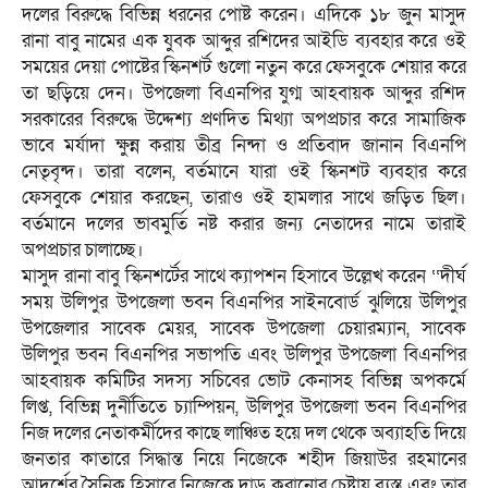
দলের বিরুদ্ধে বিভিন্ন ধরনের পোষ্ট করেন। এদিকে ১৮ জুন মাসুদ
রানা বাবু নামের এক যুবক আব্দুর রশিদের আইডি ব্যবহার করে ওই
সময়ের দেয়া পোষ্টের স্কিনশর্ট গুলো নতুন করে ফেসবুকে শেয়ার করে
তা ছড়িয়ে দেন। উপজেলা বিএনপির যুগ্ম আহবায়ক আব্দুর রশিদ
সরকারের বিরুদ্ধে উদ্দেশ্য প্রণদিত মিথ্যা অপপ্রচার করে সামাজিক
ভাবে মর্যাদা ক্ষুন্ন করায় তীব্র নিন্দা ও প্রতিবাদ জানান বিএনপি
নেতৃবৃন্দ। তারা বলেন, বর্তমানে যারা ওই স্কিনশট ব্যবহার করে
ফেসবুকে শেয়ার করছেন, তারাও ওই হামলার সাথে জড়িত ছিল।
বর্তমানে দলের ভাবমুর্তি নষ্ট করার জন্য নেতাদের নামে তারাই
অপপ্রচার চালাচ্ছে।
মাসুদ রানা বাবু স্কিনশর্টের সাথে ক্যাপশন হিসাবে উল্লেখ করেন ‘‘দীর্ঘ
সময় উলিপুর উপজেলা ভবন বিএনপির সাইনবোর্ড ঝুলিয়ে উলিপুর
উপজেলার সাবেক মেয়র, সাবেক উপজেলা চেয়ারম্যান, সাবেক
উলিপুর ভবন বিএনপির সভাপতি এবং উলিপুর উপজেলা বিএনপির
আহবায়ক কমিটির সদস্য সচিবের ভোট কেনাসহ বিভিন্ন অপকর্মে
লিপ্ত, বিভিন্ন দুর্নীতিতে চ্যাম্পিয়ন, উলিপুর উপজেলা ভবন বিএনপির
নিজ দলের নেতাকর্মীদের কাছে লাঞ্চিত হয়ে দল থেকে অব্যাহতি দিয়ে
জনতার কাতারে সিদ্ধান্ত নিয়ে নিজেকে শহীদ জিয়াউর রহমানের
আদর্শের সৈনিক হিসাবে নিজেকে দাড় করানোর চেষ্টায় ব্যস্ত এবং তার