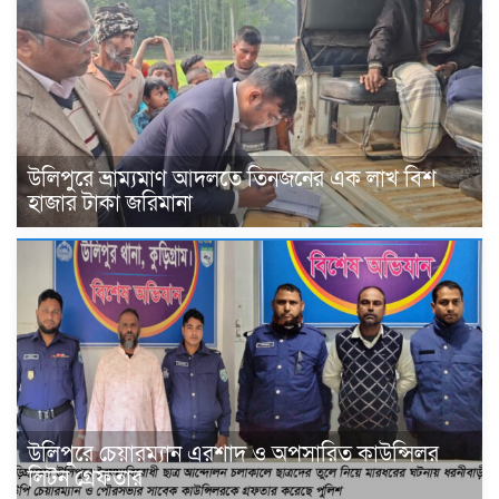
উলিপুরে ভ্রাম্যমাণ আদলতে তিনজনের এক লাখ বিশ
হাজার টাকা জরিমানা
উলিপুরে চেয়ারম্যান এরশাদ ও অপসারিত কাউন্সিলর
লিটন গ্রেফতার