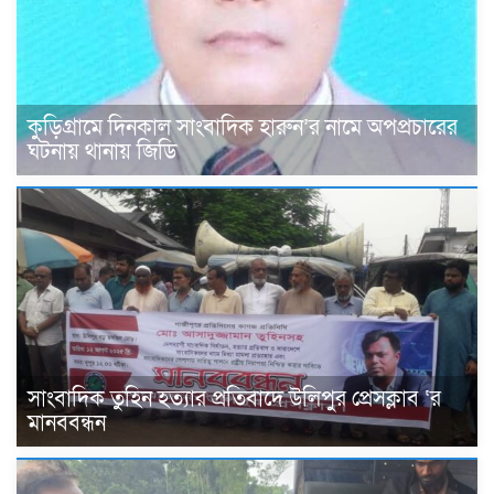
কুড়িগ্রামে দিনকাল সাংবাদিক হারুন’র নামে অপপ্রচারের
ঘটনায় থানায় জিডি
সাংবাদিক তুহিন হত্যার প্রতিবাদে উলিপুর প্রেসক্লাব ‘র
মানববন্ধন