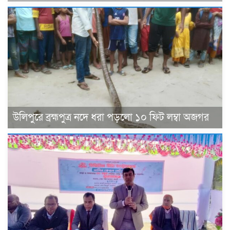
উলিপুরে ব্রহ্মপুত্র নদে ধরা পড়লো ১০ ফিট লম্বা অজগর