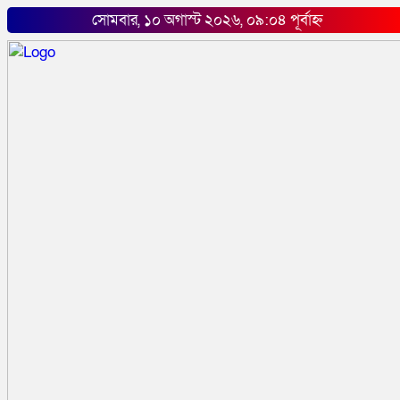
সোমবার, ১০ অগাস্ট ২০২৬, ০৯:০৪ পূর্বাহ্ন