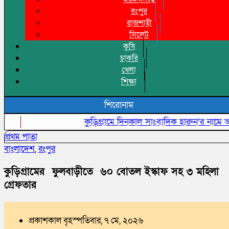
রংপুর
রাজশাহী
সিলেট
কৃষি
চাকরি
খেলা
শিক্ষা
শিরোনাম
কুড়িগ্রামে দিনকাল সাংবাদিক হারুন’র নামে অপপ্রচা
প্রথম পাতা
বাংলাদেশ
,
রংপুর
কুড়িগ্রামের ফুলবাড়ীতে ৬০ বোতল ইস্কাফ সহ ৩ মহিলা
গ্রেফতার
প্রকাশকাল বৃহস্পতিবার, ৭ মে, ২০২৬