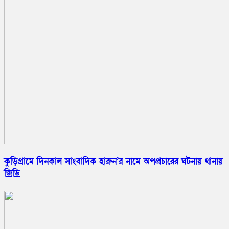
কুড়িগ্রামে দিনকাল সাংবাদিক হারুন’র নামে অপপ্রচারের ঘটনায় থানায়
জিডি