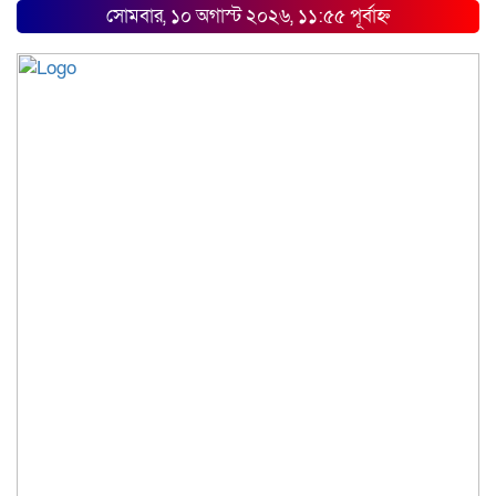
সোমবার, ১০ অগাস্ট ২০২৬, ১১:৫৫ পূর্বাহ্ন