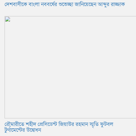
দেশবাসীকে বাংলা নববর্ষের শুভেচ্ছা জানিয়েছেন আব্দুর রাজ্জাক
রৌমারীতে শহীদ প্রেসিডেন্ট জিয়াউর রহমান স্মৃতি ফুটবল
টুর্ণামেন্টের উদ্বোধন