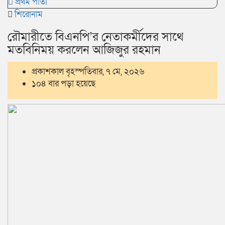
প্রথম পাতা
শিরোনাম
রৌমারীতে বিএনপি’র নেতাকর্মীদের সাথে
মতবিনিময় করলেন আজিজুর রহমান
প্রকাশকাল বৃহস্পতিবার, ৭ মে, ২০২৬
১০৪ বার পড়া হয়েছে