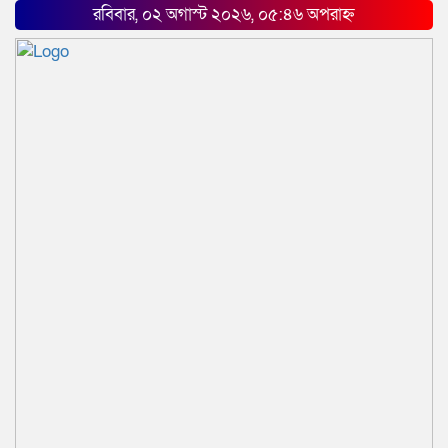
রবিবার, ০২ অগাস্ট ২০২৬, ০৫:৪৬ অপরাহ্ন