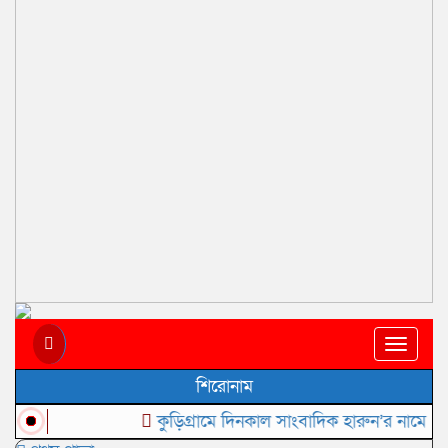
Toggle
naviga
শিরোনাম
কুড়িগ্রামে দিনকাল সাংবাদিক হারুন’র নামে অপপ্রচার