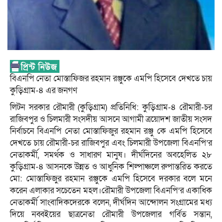
বিএনপি নেতা মোস্তাফিজর রহমান রঞ্জুকে এমপি হিসেবে দেখতে চায়
কুড়িগ্ৰাম-৪ এর জনগণ
লিটন সরকার রৌমারী (কুড়িগ্ৰাম) প্রতিনিধি: কুড়িগ্ৰাম-৪ রৌমারী-চর
রাজিবপুর ও চিলমারী সংসদীয় আসনে আগামী ত্রয়োদশ জাতীয় সংসদ
নির্বাচনে বিএনপি নেতা মোস্তাফিজুর রহমান রঞ্জু কে এমপি হিসেবে
দেখতে চায় রৌমারী-চর রাজিবপুর এবং চিলমারী উপজেলা বিএনপি’র
নেতাকর্মী, সমর্থক ও সাধারণ মানুষ। দীর্ঘদিনের অবহেলিত ২৮
কুড়িগ্ৰাম-৪ আসনকে উন্নত ও আধুনিক শিল্পাঞ্চলে রুপান্তরিত করতে
মো: মোস্তাফিজুর রহমান রঞ্জুকে এমপি হিসেবে দরকার বলে মনে
করেন এলাকার সচেতেন মহল।রৌমারী উপজেলা বিএনপি’র একাধিক
নেতাকর্মী সাংবাদিকদেরকে বলেন, দীর্ঘদিন আন্দোলন সংগ্রামের মধ্য
দিয়ে নব্বইয়ের ছাত্রনেতা রৌমারী উপজেলার গর্বিত সন্তান,