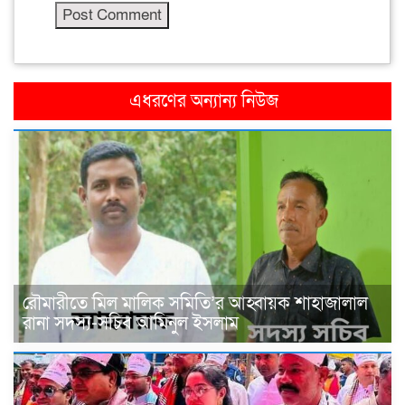
এধরণের অন্যান্য নিউজ
রৌমারীতে মিল মালিক সমিতি’র আহ্বায়ক শাহাজালাল
রানা সদস্য-সচিব আমিনুল ইসলাম