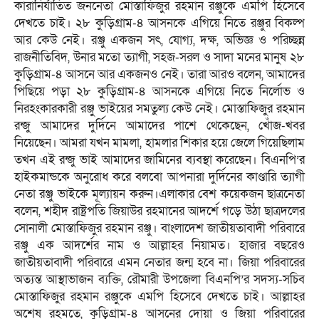
কারানির্যাতিত জননেতা মোস্তাফিজুর রহমান রঞ্জুকে এমপি হিসেবে
দেখতে চাই। ২৮ কুড়িগ্ৰাম-৪ আসনকে এগিয়ে নিতে রঞ্জুর বিকল্প
আর কেউ নেই। রঞ্জু একজন সৎ, যোগ্য, দক্ষ, অভিজ্ঞ ও পরিচ্ছন্ন
রাজনীতিবিদ, উনার মতো ত্যাগী, সহজ-সরল ও সাদা মনের মানুষ ২৮
কুড়িগ্ৰাম-৪ আসনে আর একজনও নেই। তারা আরও বলেন, আমাদের
পিছিয়ে পড়া ২৮ কুড়িগ্ৰাম-৪ আসনকে এগিয়ে নিতে নির্লোভ ও
নিরহংকারকারী রঞ্জু ভাইয়ের সমতুল্য কেউ নেই। মোস্তাফিজুর রহমান
রন্জু আমাদের দুর্দিনে আমাদের পাশে থেকেছেন, খোঁজ-খবর
নিয়েছেন। আমরা যখন মামলা, হামলার শিকার হয়ে জেলে গিয়েছিলাম
তখন এই রন্জু ভাই আমাদের জামিনের ব্যবস্থা করেছেন। বিএনপি’র
হাইকমান্ডকে অনুরোধ করে বলবো আপনারা দুর্দিনের কাণ্ডারি ত্যাগী
নেতা রঞ্জু ভাইকে মূল্যায়ন করুন।এলাকার বেশ কয়েকজন ছাত্রনেতা
বলেন, শহীদ রাষ্ট্রপতি জিয়াউর রহমানের আদর্শে গড়ে উঠা ছাত্রদলের
সোনালী মোস্তাফিজুর রহমান রঞ্জু। বাংলাদেশ জাতীয়তাবাদী পরিবারে
রঞ্জু এক আদর্শের নাম ও আল্লাহর নিয়ামত। হাজার বছরেও
জাতীয়তাবাদী পরিবারে এমন নেতার জন্ম হবে না। জিয়া পরিবারের
অত্যন্ত আস্থাভাজন ব্যক্তি, রৌমারী উপজেলা বিএনপি’র সদস্য-সচিব
মোস্তাফিজুর রহমান রঞ্জুকে এমপি হিসেবে দেখতে চাই। আল্লাহর
অশেষ রহমতে, কুড়িগ্ৰাম-৪ আসনের দোয়া ও জিয়া পরিবারের