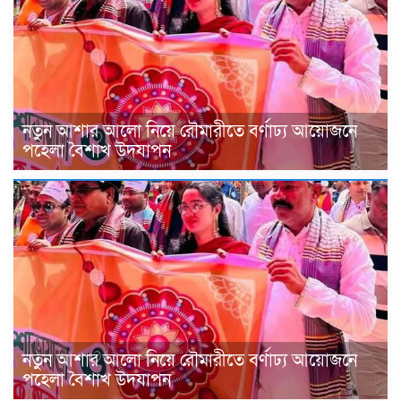
নতুন আশার আলো নিয়ে রৌমারীতে বর্ণাঢ্য আয়োজনে
পহেলা বৈশাখ উদযাপন
নতুন আশার আলো নিয়ে রৌমারীতে বর্ণাঢ্য আয়োজনে
পহেলা বৈশাখ উদযাপন