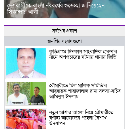
দেশবাসীকে বাংলা নববর্ষের শুভেচ্ছা জানিয়েছেন
সিকান্দার আলী
সর্বশেষ প্রকাশ
জনপ্রিয় সংবাদগুলো
কুড়িগ্রামে দিনকাল সাংবাদিক হারুন’র
নামে অপপ্রচারের ঘটনায় থানায় জিডি
রৌমারীতে মিল মালিক সমিতি’র
আহ্বায়ক শাহাজালাল রানা সদস্য-সচিব
আমিনুল ইসলাম
নতুন আশার আলো নিয়ে রৌমারীতে
বর্ণাঢ্য আয়োজনে পহেলা বৈশাখ
উদযাপন