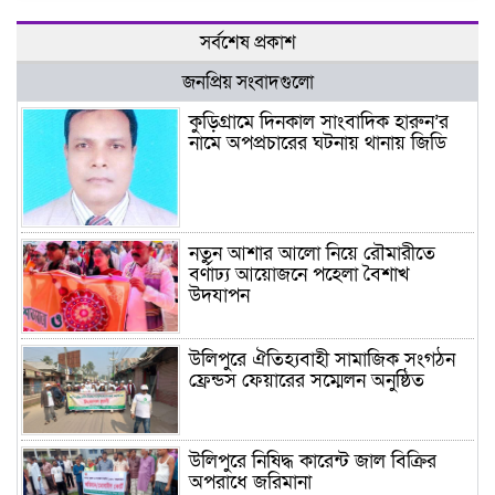
সর্বশেষ প্রকাশ
জনপ্রিয় সংবাদগুলো
কুড়িগ্রামে দিনকাল সাংবাদিক হারুন’র
নামে অপপ্রচারের ঘটনায় থানায় জিডি
নতুন আশার আলো নিয়ে রৌমারীতে
বর্ণাঢ্য আয়োজনে পহেলা বৈশাখ
উদযাপন
উলিপুরে ঐতিহ্যবাহী সামাজিক সংগঠন
ফ্রেন্ডস ফেয়ারের সম্মেলন অনুষ্ঠিত
উলিপুরে নিষিদ্ধ কারেন্ট জাল বিক্রির
অপরাধে জরিমানা