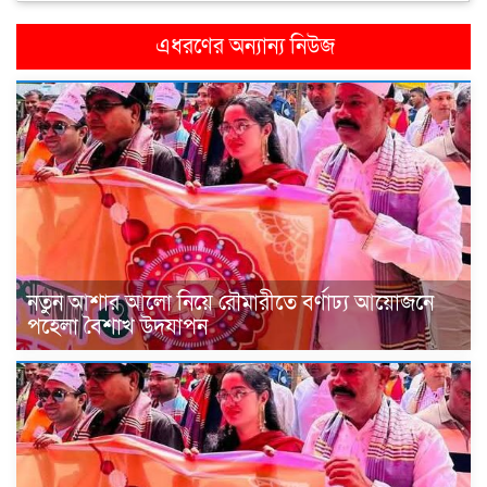
এধরণের অন্যান্য নিউজ
নতুন আশার আলো নিয়ে রৌমারীতে বর্ণাঢ্য আয়োজনে
পহেলা বৈশাখ উদযাপন