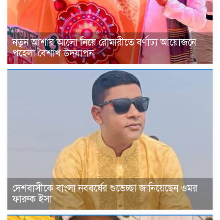
নতুন আশার আলো নিয়ে রৌমারীতে বর্ণাঢ্য আয়োজনে
পহেলা বৈশাখ উদযাপন
দেশবাসীকে বাংলা নববর্ষের শুভেচ্ছা জানিয়েছেন ওমর
ফারুক ইসা